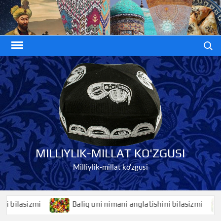
Skip
to
content
Search
MILLIYLIK-MILLAT KO'ZGUSI
Milliylik-millat ko'zgusi
lasizmi
Baliq uni nimani anglatishini bilasizmi
B