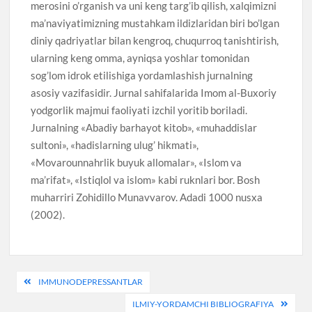
merosini o’rganish va uni keng targ’ib qilish, xalqimizni
ma’naviyatimizning mustahkam ildizlaridan biri bo’lgan
diniy qadriyatlar bilan kengroq, chuqurroq tanishtirish,
ularning keng omma, ayniqsa yoshlar tomonidan
sog’lom idrok etilishiga yordamlashish jurnalning
asosiy vazifasidir. Jurnal sahifalarida Imom al-Buxoriy
yodgorlik majmui faoliyati izchil yoritib boriladi.
Jurnalning «Abadiy barhayot kitob», «muhaddislar
sultoni», «hadislarning ulug’ hikmati»,
«Movarounnahrlik buyuk allomalar», «Islom va
ma’rifat», «Istiqlol va islom» kabi ruknlari bor. Bosh
muharriri Zohidillo Munavvarov. Adadi 1000 nusxa
(2002).
Post
IMMUNODEPRESSANTLAR
menyusi
ILMIY-YORDAMCHI BIBLIOGRAFIYA