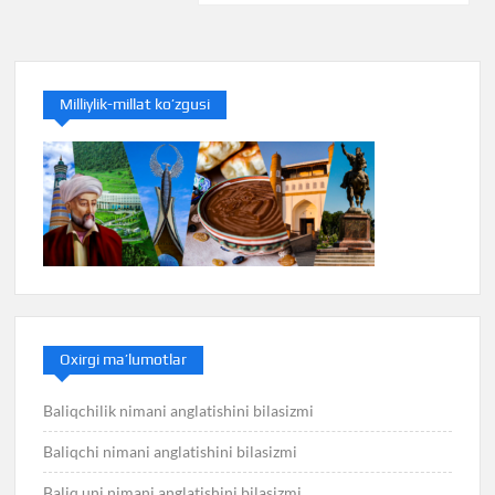
Milliylik-millat ko’zgusi
Oxirgi ma’lumotlar
Baliqchilik nimani anglatishini bilasizmi
Baliqchi nimani anglatishini bilasizmi
Baliq uni nimani anglatishini bilasizmi