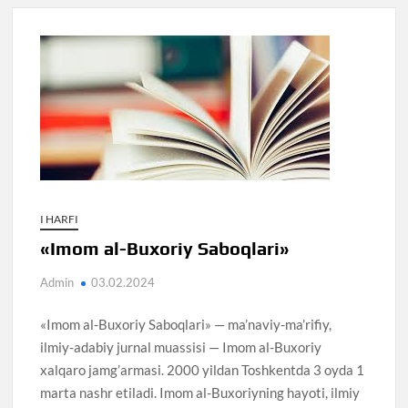
I HARFI
«Imom al-Buxoriy Saboqlari»
Admin
03.02.2024
«Imom al-Buxoriy Saboqlari» — ma’naviy-ma’rifiy,
ilmiy-adabiy jurnal muassisi — Imom al-Buxoriy
xalqaro jamg’armasi. 2000 yildan Toshkentda 3 oyda 1
marta nashr etiladi. Imom al-Buxoriyning hayoti, ilmiy