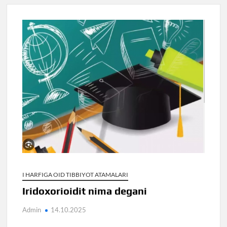
I HARFIGA OID TIBBIYOT ATAMALARI
Iridoxorioidit nima degani
Admin
14.10.2025