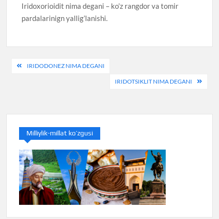
Iridoxorioidit nima degani – ko’z rangdor va tomir
pardalarinign yallig’lanishi.
Post
IRIDODONEZ NIMA DEGANI
menyusi
IRIDOTSIKLIT NIMA DEGANI
Milliylik-millat ko’zgusi