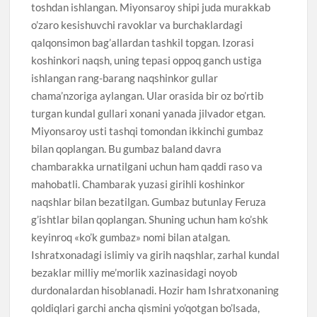
toshdan ishlangan. Miyonsaroy shipi juda murakkab
o’zaro kesishuvchi ravoklar va burchaklardagi
qalqonsimon bag’allardan tashkil topgan. Izorasi
koshinkori naqsh, uning tepasi oppoq ganch ustiga
ishlangan rang-barang naqshinkor gullar
chama’nzoriga aylangan. Ular orasida bir oz bo’rtib
turgan kundal gullari xonani yanada jilvador etgan.
Miyonsaroy usti tashqi tomondan ikkinchi gumbaz
bilan qoplangan. Bu gumbaz baland davra
chambarakka urnatilgani uchun ham qaddi raso va
mahobatli. Chambarak yuzasi girihli koshinkor
naqshlar bilan bezatilgan. Gumbaz butunlay Feruza
g’ishtlar bilan qoplangan. Shuning uchun ham ko’shk
keyinroq «ko’k gumbaz» nomi bilan atalgan.
Ishratxonadagi islimiy va girih naqshlar, zarhal kundal
bezaklar milliy me’morlik xazinasidagi noyob
durdonalardan hisoblanadi. Hozir ham Ishratxonaning
qoldiqlari garchi ancha qismini yo’qotgan bo’lsada,