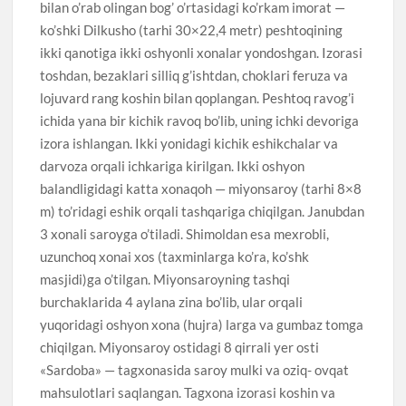
bilan o’rab olingan bog’ o’rtasidagi ko’rkam imorat —
ko’shki Dilkusho (tarhi 30×22,4 metr) peshtoqining
ikki qanotiga ikki oshyonli xonalar yondoshgan. Izorasi
toshdan, bezaklari silliq g’ishtdan, choklari feruza va
lojuvard rang koshin bilan qoplangan. Peshtoq ravog’i
ichida yana bir kichik ravoq bo’lib, uning ichki devoriga
izora ishlangan. Ikki yonidagi kichik eshikchalar va
darvoza orqali ichkariga kirilgan. Ikki oshyon
balandligidagi katta xonaqoh — miyonsaroy (tarhi 8×8
m) to’ridagi eshik orqali tashqariga chiqilgan. Janubdan
3 xonali saroyga o’tiladi. Shimoldan esa mexrobli,
uzunchoq xonai xos (taxminlarga ko’ra, ko’shk
masjidi)ga o’tilgan. Miyonsaroyning tashqi
burchaklarida 4 aylana zina bo’lib, ular orqali
yuqoridagi oshyon xona (hujra) larga va gumbaz tomga
chiqilgan. Miyonsaroy ostidagi 8 qirrali yer osti
«Sardoba» — tagxonasida saroy mulki va oziq- ovqat
mahsulotlari saqlangan. Tagxona izorasi koshin va