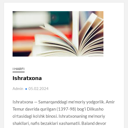
I HARFI
Ishratxona
Admin
05.02.2024
Ishratxona — Samarqanddagi me’moriy yodgorlik. Amir
Temur davrida qurilgan (1397-98) bog’i Dilkusho
o’rtasidagi ko’shk binosi. Ishratxonaning me’moriy
shakllari, nafis bezaklari xashamatli. Baland devor