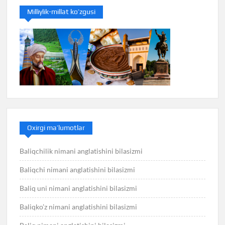
Milliylik-millat ko’zgusi
Oxirgi ma’lumotlar
Baliqchilik nimani anglatishini bilasizmi
Baliqchi nimani anglatishini bilasizmi
Baliq uni nimani anglatishini bilasizmi
Baliqko’z nimani anglatishini bilasizmi