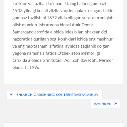
ko’rkam va jozibali ko’rinadi. Uning baland gumbazi
1903 yildagi kuchli zilzila vaqtida qulab tushgan. Lekin
gumbaz tuzilishini 1872 yilda olingan suratdan aniqlab
olish mumkin. Ishratxona binosi Amir Temur
Samarqand atrofida alohida ixlos bilan, shaxsan o’zi
nazoratida qurilgan bog’ ko’shklari ichida eng mashhuri
va eng muxtashami sifatida, ayniqsa saqlanib qolgan
yagona namuna sifatida O’zbekiston me’morligi
tarixida alohida o’rin tutadi. Ad.: Zohidov P. Sh., Me’mor
olami, T., 1996.
Post
ISHLAB CHIQARISHNING KONTSENTRASIYALASHUVI
menyusi
ISHCHILAR