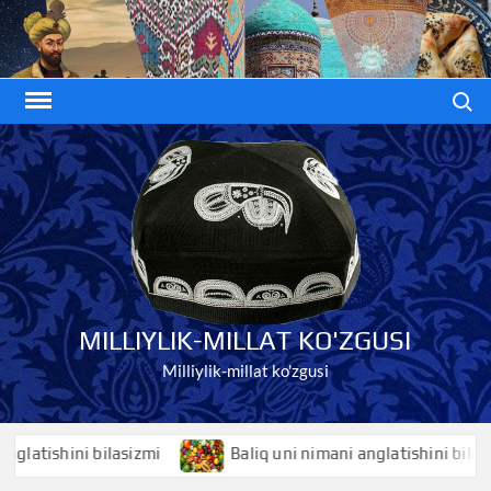
Skip
to
content
Search
MILLIYLIK-MILLAT KO'ZGUSI
Milliylik-millat ko'zgusi
tishini bilasizmi
Baliq uni nimani anglatishini bilasizmi