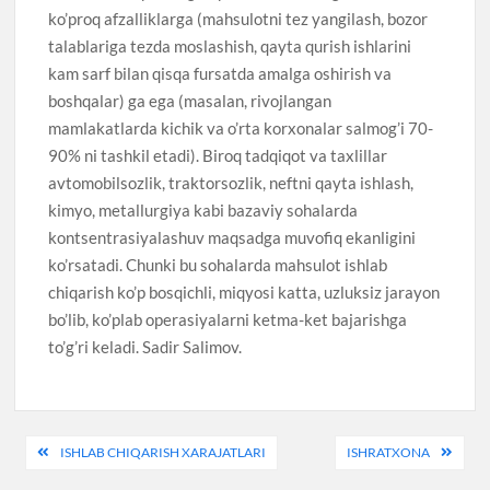
ko’proq afzalliklarga (mahsulotni tez yangilash, bozor
talablariga tezda moslashish, qayta qurish ishlarini
kam sarf bilan qisqa fursatda amalga oshirish va
boshqalar) ga ega (masalan, rivojlangan
mamlakatlarda kichik va o’rta korxonalar salmog’i 70-
90% ni tashkil etadi). Biroq tadqiqot va taxlillar
avtomobilsozlik, traktorsozlik, neftni qayta ishlash,
kimyo, metallurgiya kabi bazaviy sohalarda
kontsentrasiyalashuv maqsadga muvofiq ekanligini
ko’rsatadi. Chunki bu sohalarda mahsulot ishlab
chiqarish ko’p bosqichli, miqyosi katta, uzluksiz jarayon
bo’lib, ko’plab operasiyalarni ketma-ket bajarishga
to’g’ri keladi. Sadir Salimov.
Post
ISHLAB CHIQARISH XARAJATLARI
ISHRATXONA
menyusi