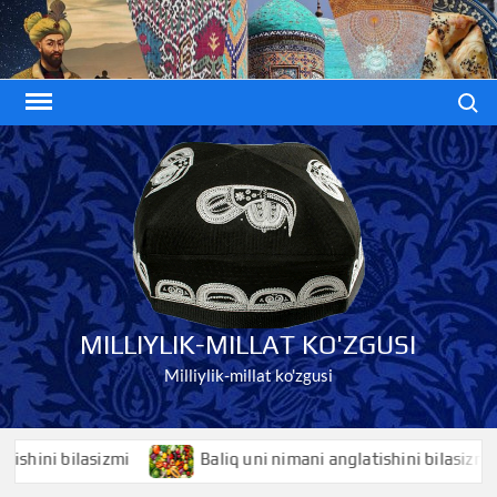
Skip
to
content
Search
MILLIYLIK-MILLAT KO'ZGUSI
Milliylik-millat ko'zgusi
i bilasizmi
Baliq uni nimani anglatishini bilasizmi