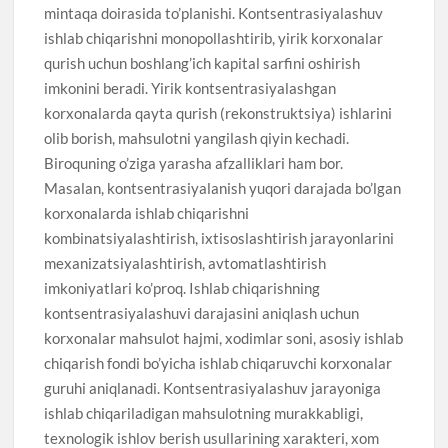
mintaqa doirasida to’planishi. Kontsentrasiyalashuv
ishlab chiqarishni monopollashtirib, yirik korxonalar
qurish uchun boshlang’ich kapital sarfini oshirish
imkonini beradi. Yirik kontsentrasiyalashgan
korxonalarda qayta qurish (rekonstruktsiya) ishlarini
olib borish, mahsulotni yangilash qiyin kechadi.
Biroquning o’ziga yarasha afzalliklari ham bor.
Masalan, kontsentrasiyalanish yuqori darajada bo’lgan
korxonalarda ishlab chiqarishni
kombinatsiyalashtirish, ixtisoslashtirish jarayonlarini
mexanizatsiyalashtirish, avtomatlashtirish
imkoniyatlari ko’proq. Ishlab chiqarishning
kontsentrasiyalashuvi darajasini aniqlash uchun
korxonalar mahsulot hajmi, xodimlar soni, asosiy ishlab
chiqarish fondi bo’yicha ishlab chiqaruvchi korxonalar
guruhi aniqlanadi. Kontsentrasiyalashuv jarayoniga
ishlab chiqariladigan mahsulotning murakkabligi,
texnologik ishlov berish usullarining xarakteri, xom