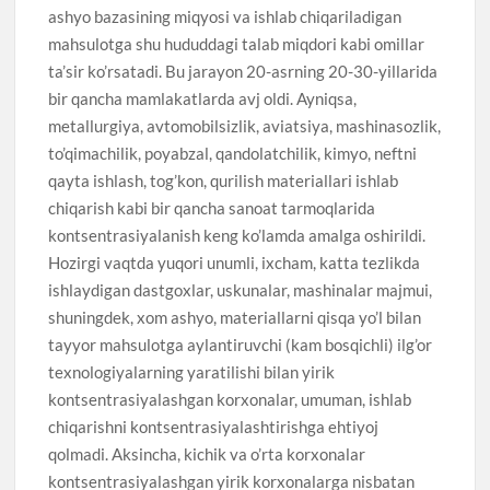
ashyo bazasining miqyosi va ishlab chiqariladigan
mahsulotga shu hududdagi talab miqdori kabi omillar
ta’sir ko’rsatadi. Bu jarayon 20-asrning 20-30-yillarida
bir qancha mamlakatlarda avj oldi. Ayniqsa,
metallurgiya, avtomobilsizlik, aviatsiya, mashinasozlik,
to’qimachilik, poyabzal, qandolatchilik, kimyo, neftni
qayta ishlash, tog’kon, qurilish materiallari ishlab
chiqarish kabi bir qancha sanoat tarmoqlarida
kontsentrasiyalanish keng ko’lamda amalga oshirildi.
Hozirgi vaqtda yuqori unumli, ixcham, katta tezlikda
ishlaydigan dastgoxlar, uskunalar, mashinalar majmui,
shuningdek, xom ashyo, materiallarni qisqa yo’l bilan
tayyor mahsulotga aylantiruvchi (kam bosqichli) ilg’or
texnologiyalarning yaratilishi bilan yirik
kontsentrasiyalashgan korxonalar, umuman, ishlab
chiqarishni kontsentrasiyalashtirishga ehtiyoj
qolmadi. Aksincha, kichik va o’rta korxonalar
kontsentrasiyalashgan yirik korxonalarga nisbatan