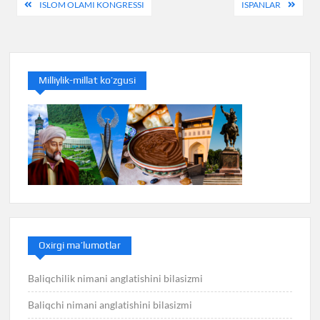
Post
ISLOM OLAMI KONGRESSI
ISPANLAR
menyusi
Milliylik-millat ko’zgusi
Oxirgi ma’lumotlar
Baliqchilik nimani anglatishini bilasizmi
Baliqchi nimani anglatishini bilasizmi