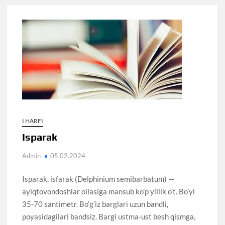
I HARFI
Isparak
Admin
05.02.2024
Isparak, isfarak (Delphinium semibarbatum) —
ayiqtovondoshlar oilasiga mansub ko’p yillik o’t. Bo’yi
35-70 santimetr. Bo’g’iz barglari uzun bandli,
poyasidagilari bandsiz. Bargi ustma-ust besh qismga,