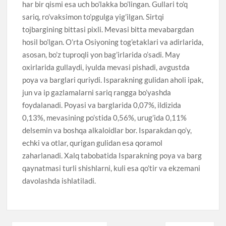
har bir qismi esa uch bo’lakka bo’lingan. Gullari to’q
sariq, ro’vaksimon to’pgulga yig’ilgan. Sirtqi
tojbargining bittasi pixli. Mevasi bitta mevabargdan
hosil bo’lgan. O’rta Osiyoning tog’etaklari va adirlarida,
asosan, bo’z tuproqli yon bag’irlarida o’sadi. May
oxirlarida gullaydi, iyulda mevasi pishadi, avgustda
poya va barglari quriydi. Isparakning gulidan aholi ipak,
jun va ip gazlamalarni sariq rangga bo’yashda
foydalanadi. Poyasi va barglarida 0,07%, ildizida
0,13%, mevasining po’stida 0,56%, urug’ida 0,11%
delsemin va boshqa alkaloidlar bor. Isparakdan qo’y,
echki va otlar, qurigan gulidan esa qoramol
zaharlanadi. Xalq tabobatida Isparakning poya va barg
qaynatmasi turli shishlarni, kuli esa qo’tir va ekzemani
davolashda ishlatiladi.