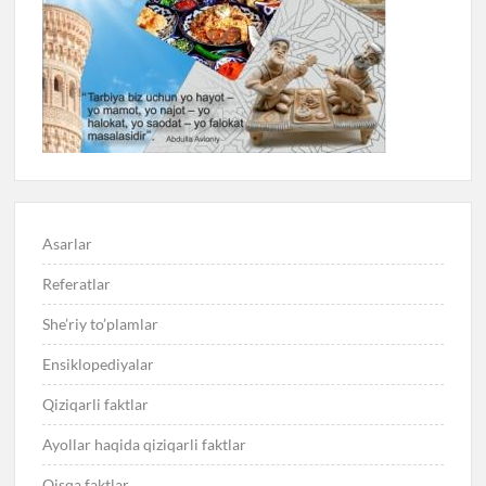
Asarlar
Referatlar
She’riy to’plamlar
Ensiklopediyalar
Qiziqarli faktlar
Ayollar haqida qiziqarli faktlar
Qisqa faktlar