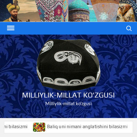
Skip
to
content
Search
MILLIYLIK-MILLAT KO'ZGUSI
Milliylik-millat ko'zgusi
ilasizmi
Baliq uni nimani anglatishini bilasizmi