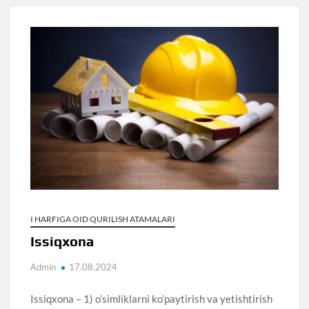
I HARFIGA OID QURILISH ATAMALARI
Issiqxona
Admin
17.08.2024
Issiqxona – 1) o’simliklarni ko’paytirish va yetishtirish