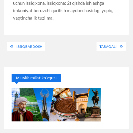
uchun issiq xona, issiqxona; 2) qishda ishlashga
imkoniyat beruvchi qurilish maydonchasidagi yopiq,
vaqtinchalik tuzilma.
Post
ISSIQBARDOSH
TABAQALI
menyusi
Milliylik-millat ko’zgusi