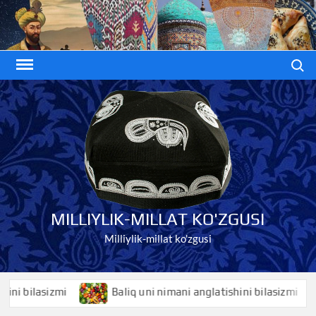
Skip
to
content
Search
MILLIYLIK-MILLAT KO'ZGUSI
Milliylik-millat ko'zgusi
bilasizmi
Baliq uni nimani anglatishini bilasizmi