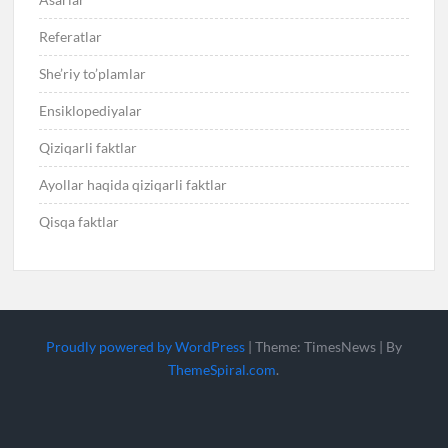
Referatlar
She’riy to’plamlar
Ensiklopediyalar
Qiziqarli faktlar
Ayollar haqida qiziqarli faktlar
Qisqa faktlar
Proudly powered by WordPress
|
Theme: TimesNews
|
By
ThemeSpiral.com
.