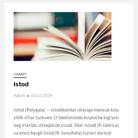
I HARFI
Istod
Admin
05.02.2024
Istod (Polygala) — istoddoshlar oilasiga mansub ko’p
yillik o’tlar turkumi. O’zbekistonda ko’pincha tog’yon
bag’irlarida, o’tloqlarda o’sadi. Sibir Istodi (P. sibirica)
va ensiz bargli Istod (R. tenuifolia) turlari dorivor