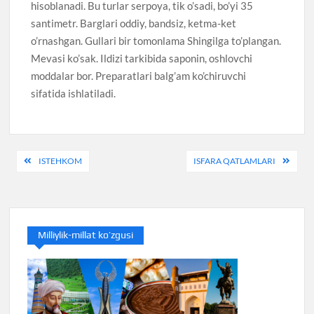
hisoblanadi. Bu turlar serpoya, tik o’sadi, bo’yi 35
santimetr. Barglari oddiy, bandsiz, ketma-ket
o’rnashgan. Gullari bir tomonlama Shingilga to’plangan.
Mevasi ko’sak. Ildizi tarkibida saponin, oshlovchi
moddalar bor. Preparatlari balg’am ko’chiruvchi
sifatida ishlatiladi.
Post
ISTEHKOM
ISFARA QATLAMLARI
menyusi
Milliylik-millat ko’zgusi