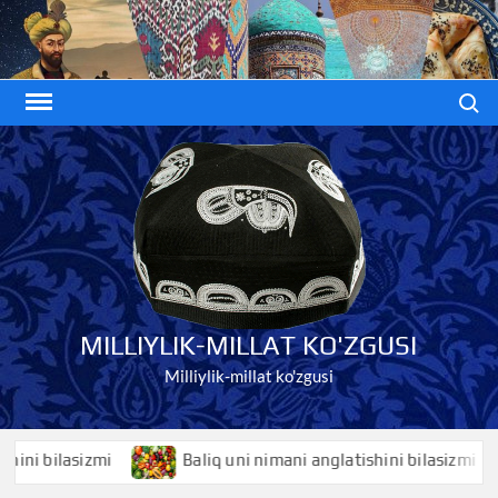
Skip
to
content
Search
MILLIYLIK-MILLAT KO'ZGUSI
Milliylik-millat ko'zgusi
 bilasizmi
Baliq uni nimani anglatishini bilasizmi