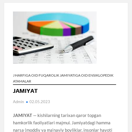
J HARFIGA OID FUQAROLIK JAMIYATIGA OID ENSIKLOPEDIK
ATAMALAR
JAMIYAT
Admin
02.05.2023
JAMIYAT
— kishilarning tarixan qaror topgan
hamkorlik faoliyatlari majmui. Jamiyatdagi hamma
narsa (moddiy va ma‘naviy boyliklar, insonlar hayoti