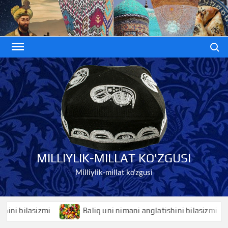
Skip
to
content
Search
MILLIYLIK-MILLAT KO'ZGUSI
Milliylik-millat ko'zgusi
 bilasizmi
Baliq uni nimani anglatishini bilasizmi