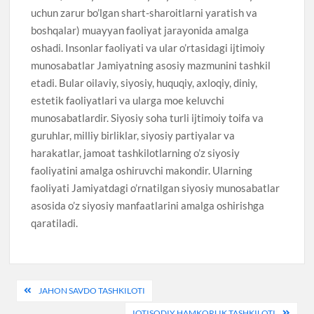
uchun zarur bo’lgan shart-sharoitlarni yaratish va
boshqalar) muayyan faoliyat jarayonida amalga
oshadi. Insonlar faoliyati va ular o’rtasidagi ijtimoiy
munosabatlar Jamiyatning asosiy mazmunini tashkil
etadi. Bular oilaviy, siyosiy, huquqiy, axloqiy, diniy,
estetik faoliyatlari va ularga moe keluvchi
munosabatlardir. Siyosiy soha turli ijtimoiy toifa va
guruhlar, milliy birliklar, siyosiy partiyalar va
harakatlar, jamoat tashkilotlarning o’z siyosiy
faoliyatini amalga oshiruvchi makondir. Ularning
faoliyati Jamiyatdagi o’rnatilgan siyosiy munosabatlar
asosida o’z siyosiy manfaatlarini amalga oshirishga
qaratiladi.
Post
JAHON SAVDO TASHKILOTI
menyusi
IQTISODIY HAMKORLIK TASHKILOTI