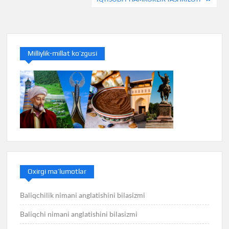
Milliylik-millat ko’zgusi
Oxirgi ma’lumotlar
Baliqchilik nimani anglatishini bilasizmi
Baliqchi nimani anglatishini bilasizmi