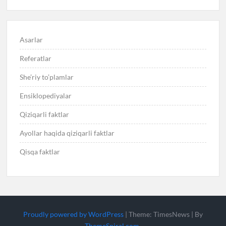
Asarlar
Referatlar
She’riy to’plamlar
Ensiklopediyalar
Qiziqarli faktlar
Ayollar haqida qiziqarli faktlar
Qisqa faktlar
Proudly powered by WordPress
|
Theme: TimesNews
|
By
ThemeSpiral.com
.