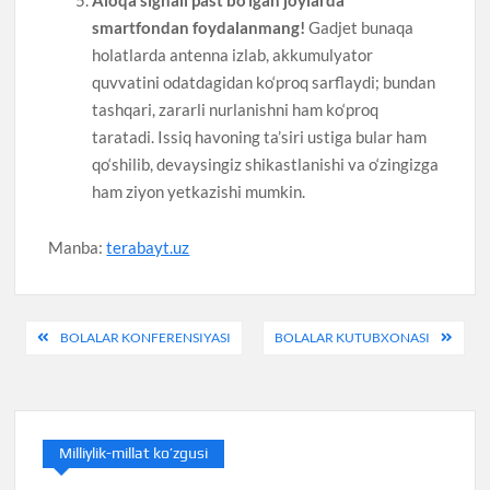
smartfondan foydalanmang!
Gadjet bunaqa
holatlarda antenna izlab, akkumulyator
quvvatini odatdagidan ko‘proq sarflaydi; bundan
tashqari, zararli nurlanishni ham ko‘proq
taratadi. Issiq havoning ta’siri ustiga bular ham
qo‘shilib, devaysingiz shikastlanishi va o‘zingizga
ham ziyon yetkazishi mumkin.
Manba:
terabayt.uz
Post
BOLALAR KONFERENSIYASI
BOLALAR KUTUBXONASI
menyusi
Milliylik-millat ko’zgusi