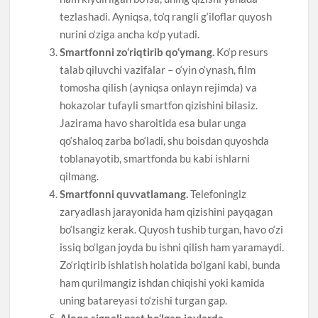
tezlashadi. Ayniqsa, to‘q rangli g‘iloflar quyosh
nurini o‘ziga ancha ko‘p yutadi.
Smartfonni zo‘riqtirib qo‘ymang.
Ko‘p resurs
talab qiluvchi vazifalar – o‘yin o‘ynash, film
tomosha qilish (ayniqsa onlayn rejimda) va
hokazolar tufayli smartfon qizishini bilasiz.
Jazirama havo sharoitida esa bular unga
qo‘shaloq zarba bo‘ladi, shu boisdan quyoshda
toblanayotib, smartfonda bu kabi ishlarni
qilmang.
Smartfonni quvvatlamang.
Telefoningiz
zaryadlash jarayonida ham qizishini payqagan
bo‘lsangiz kerak. Quyosh tushib turgan, havo o‘zi
issiq bo‘lgan joyda bu ishni qilish ham yaramaydi.
Zo‘riqtirib ishlatish holatida bo‘lgani kabi, bunda
ham qurilmangiz ishdan chiqishi yoki kamida
uning batareyasi to‘zishi turgan gap.
Aloqa signali past bo‘lgan joylarda