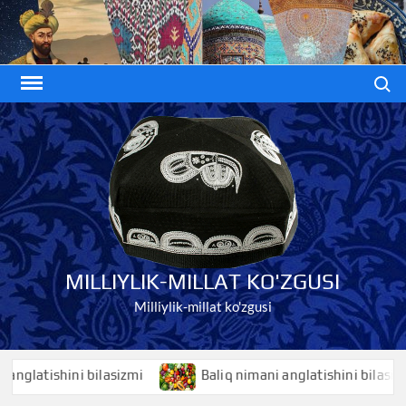
Skip
to
content
Search
MILLIYLIK-MILLAT KO'ZGUSI
Milliylik-millat ko'zgusi
tishini bilasizmi
Baliq nimani anglatishini bilasizmi