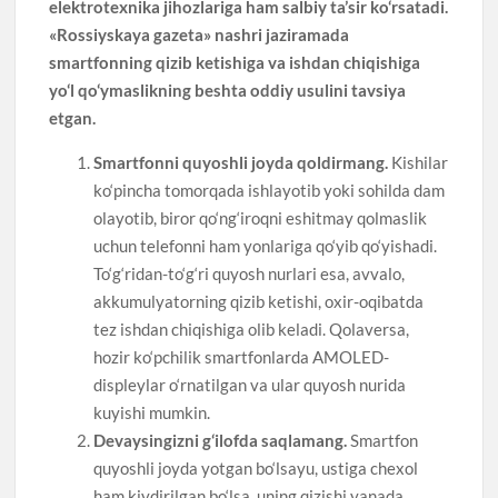
elektrotexnika jihozlariga ham salbiy ta’sir ko‘rsatadi.
«Rossiyskaya gazeta» nashri jaziramada
smartfonning qizib ketishiga va ishdan chiqishiga
yo‘l qo‘ymaslikning beshta oddiy usulini tavsiya
etgan.
Smartfonni quyoshli joyda qoldirmang.
Kishilar
ko‘pincha tomorqada ishlayotib yoki sohilda dam
olayotib, biror qo‘ng‘iroqni eshitmay qolmaslik
uchun telefonni ham yonlariga qo‘yib qo‘yishadi.
To‘g‘ridan-to‘g‘ri quyosh nurlari esa, avvalo,
akkumulyatorning qizib ketishi, oxir-oqibatda
tez ishdan chiqishiga olib keladi. Qolaversa,
hozir ko‘pchilik smartfonlarda AMOLED-
displeylar o‘rnatilgan va ular quyosh nurida
kuyishi mumkin.
Devaysingizni g‘ilofda saqlamang.
Smartfon
quyoshli joyda yotgan bo‘lsayu, ustiga chexol
ham kiydirilgan bo‘lsa, uning qizishi yanada