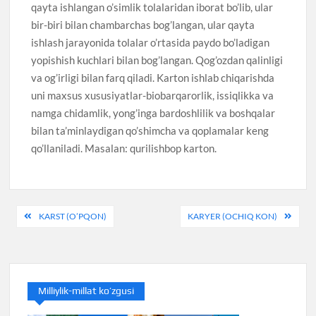
qayta ishlangan o’simlik tolalaridan iborat bo’lib, ular
bir-biri bilan chambarchas bog’langan, ular qayta
ishlash jarayonida tolalar o’rtasida paydo bo’ladigan
yopishish kuchlari bilan bog’langan. Qog’ozdan qalinligi
va og’irligi bilan farq qiladi. Karton ishlab chiqarishda
uni maxsus xususiyatlar-biobarqarorlik, issiqlikka va
namga chidamlik, yong’inga bardoshlilik va boshqalar
bilan ta’minlaydigan qo’shimcha va qoplamalar keng
qo’llaniladi. Masalan: qurilishbop karton.
Post
KARST (O’PQON)
KARYER (OCHIQ KON)
menyusi
Milliylik-millat ko’zgusi