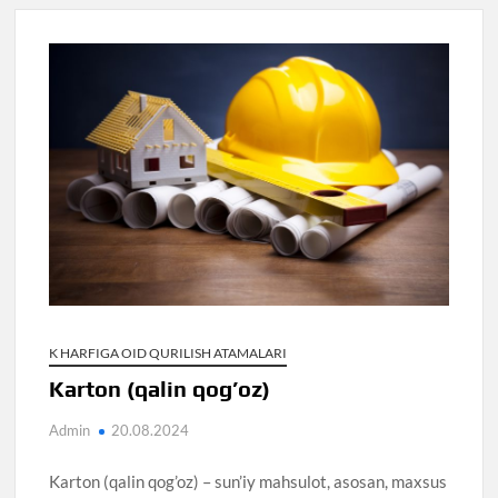
K HARFIGA OID QURILISH ATAMALARI
Karton (qalin qog’oz)
Admin
20.08.2024
Karton (qalin qog’oz) – sun’iy mahsulot, asosan, maxsus