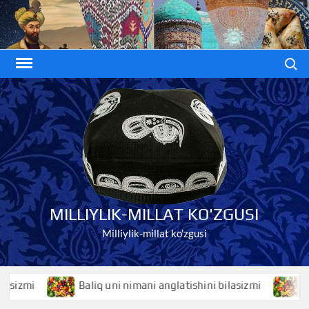
Skip
to
content
Search
MILLIYLIK-MILLAT KO'ZGUSI
Milliylik-millat ko'zgusi
mi
Baliq uni nimani anglatishini bilasizmi
Baliqk