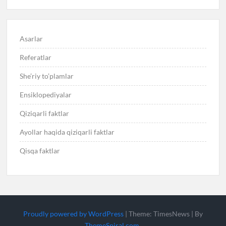
Asarlar
Referatlar
She’riy to’plamlar
Ensiklopediyalar
Qiziqarli faktlar
Ayollar haqida qiziqarli faktlar
Qisqa faktlar
Proudly powered by WordPress
|
Theme: TimesNews
|
By
ThemeSpiral.com
.