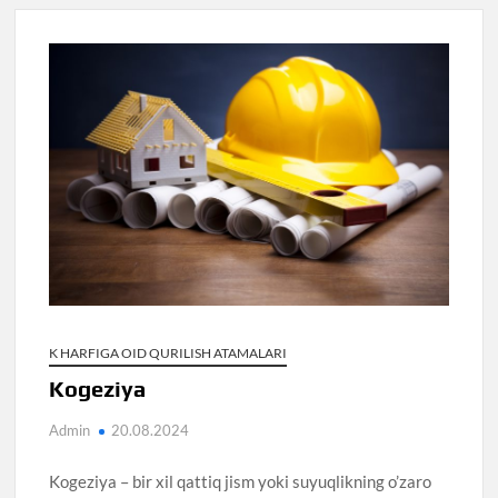
K HARFIGA OID QURILISH ATAMALARI
Kogeziya
Admin
20.08.2024
Kogeziya – bir xil qattiq jism yoki suyuqlikning o’zaro