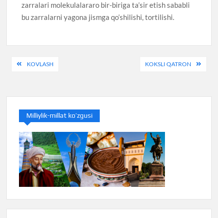
zarralari molekulalararo bir-biriga ta’sir etish sababli
bu zarralarni yagona jismga qo’shilishi, tortilishi.
Post
KOVLASH
KOKSLI QATRON
menyusi
Milliylik-millat ko’zgusi