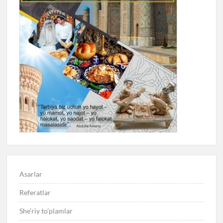
Asarlar
Referatlar
She’riy to’plamlar