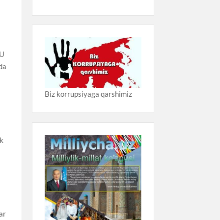
 U
ida
Biz korrupsiyaga qarshimiz
ik
ar