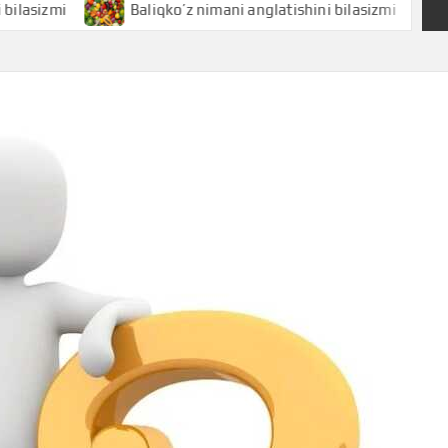
i
Baliqko’z nimani anglatishini bilasizmi
Baliq n