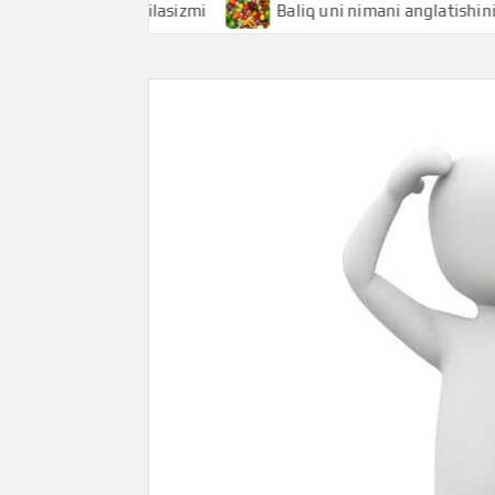
atishini bilasizmi
Baliq uni nimani anglatishini bilasizm