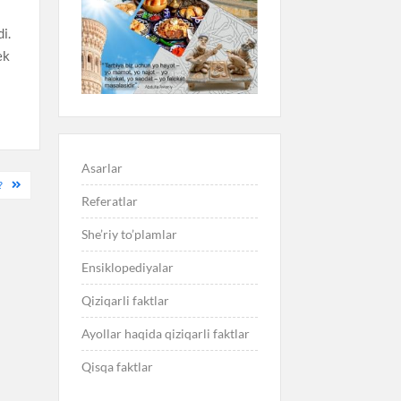
i.
ek
Asarlar
?
Referatlar
She’riy to’plamlar
Ensiklopediyalar
Qiziqarli faktlar
Ayollar haqida qiziqarli faktlar
Qisqa faktlar