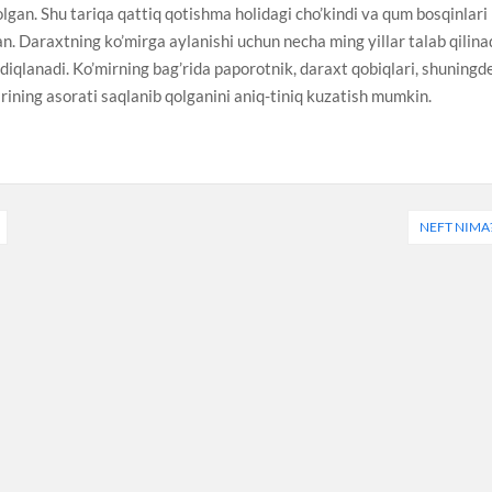
lgan. Shu tariqa qattiq qotishma holidagi cho’kindi va qum bosqinlari
n. Daraxtning ko’mirga aylanishi uchun necha ming yillar talab qilinad
diqlanadi. Ko’mirning bag’rida paporotnik, daraxt qobiqlari, shuningd
rining asorati saqlanib qolganini aniq-tiniq kuzatish mumkin.
NEFT NIMA