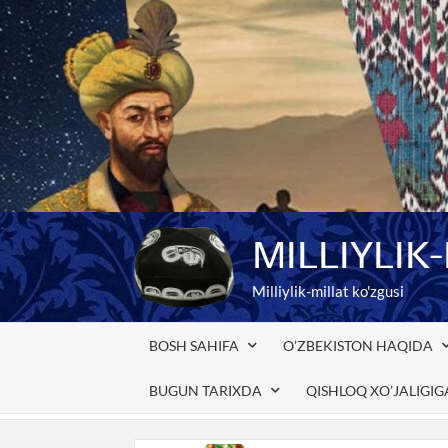
Skip
to
content
MILLIYLIK
Milliylik-millat ko'zgusi
BOSH SAHIFA
O’ZBEKISTON HAQIDA
BUGUN TARIXDA
QISHLOQ XO’JALIGI