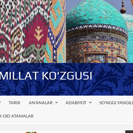
-MILLAT KO'ZGUSI
TARIX
AN’ANALAR
ADABIYOT
SO’NGGI YANGIL
GA OID ATAMALAR