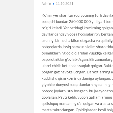
Admin
11.10.2021
Ko’mir yer shari taraqqiyotining turli davrl
bosqichi bundan 250 000 000 yil ilgari bo
to’g’ri keladi. Yer ostidagi ko’mirning qolg
davrlar qanday voqea hodisalar ro’y bergan v
uzunligi bir necha kilometrgacha va qalinli
botqoqlarda, issiq namxush iqlim sharoitida 
o’simliklarning qoldiqlaridan vujudga kelg
paporotniklar g’ovlab o’sgan. Bir zamonlarg
ularni chirib ketishdan saqlab qolgan. Bakt
bo’lgan gaz havoga uchgan. Daraxtlarning a
xuddi shu qism ko’mir qatlamiga aylangan. D
giyohlar dunyosi bu qatlamlarning qalinligi
botqoq joylarni suv bosgach, bu jarayon to’
qoplagan. Payti kelib, yuqori qatlamlarning 
qotishqoq massaning o’zi qolgan va u asta-s
marta takrorlangan. Qoldiqlardan hosil bo’lg