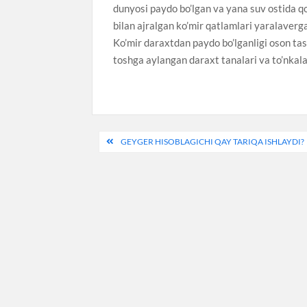
dunyosi paydo bo’lgan va yana suv ostida qo
bilan ajralgan ko’mir qatlamlari yaralaverga
Ko’mir daraxtdan paydo bo’lganligi oson tas
toshga aylangan daraxt tanalari va to’nkala
Post
GEYGER HISOBLAGICHI QAY TARIQA ISHLAYDI?
menyusi