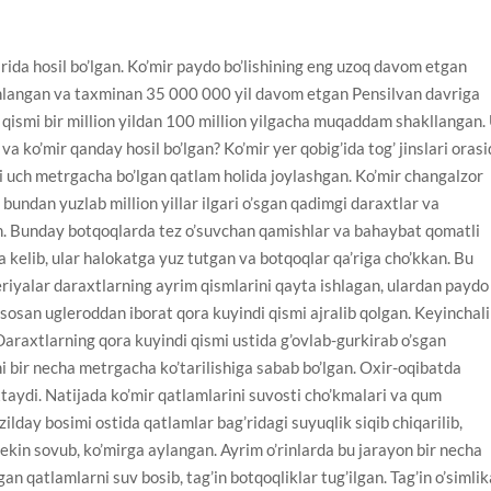
arida hosil bo’lgan. Ko’mir paydo bo’lishining eng uzoq davom etgan
shlangan va taxminan 35 000 000 yil davom etgan Pensilvan davriga
an qismi bir million yildan 100 million yilgacha muqaddam shakllangan.
a ko’mir qanday hosil bo’lgan? Ko’mir yer qobig’ida tog’ jinslari oras
gi uch metrgacha bo’lgan qatlam holida joylashgan. Ko’mir changalzor
bundan yuzlab million yillar ilgari o’sgan qadimgi daraxtlar va
an. Bunday botqoqlarda tez o’suvchan qamishlar va bahaybat qomatli
a kelib, ular halokatga yuz tutgan va botqoqlar qa’riga cho’kkan. Bu
eriyalar daraxtlarning ayrim qismlarini qayta ishlagan, ulardan paydo
sosan ugleroddan iborat qora kuyindi qismi ajralib qolgan. Keyinchal
araxtlarning qora kuyindi qismi ustida g’ovlab-gurkirab o’sgan
ni bir necha metrgacha ko’tarilishiga sabab bo’lgan. Oxir-oqibatda
xtaydi. Natijada ko’mir qatlamlarini suvosti cho’kmalari va qum
zilday bosimi ostida qatlamlar bag’ridagi suyuqlik siqib chiqarilib,
ekin sovub, ko’mirga aylangan. Ayrim o’rinlarda bu jarayon bir necha
an qatlamlarni suv bosib, tag’in botqoqliklar tug’ilgan. Tag’in o’simlik