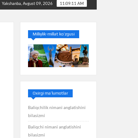
imani anglatishini bilasizmi
Balans nimani anglatishini b
Yakshanba, Avgust 09, 2026
11:09:12 AM
Milliylik-millat ko’zgusi
Oxirgi ma’lumotlar
Baliqchilik nimani anglatishini
bilasizmi
Baliqchi nimani anglatishini
bilasizmi