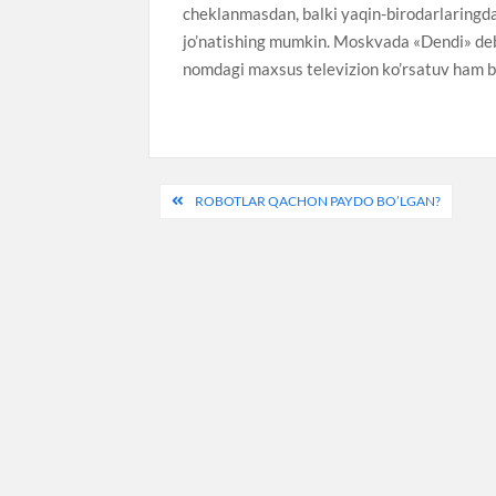
cheklanmasdan, balki yaqin-birodarlaringdan
jo’natishing mumkin. Moskvada «Dendi» deb 
nomdagi maxsus televizion ko’rsatuv ham b
Post
ROBOTLAR QACHON PAYDO BO’LGAN?
menyusi