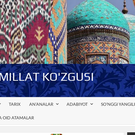
-MILLAT KO'ZGUSI
TARIX
AN’ANALAR
ADABIYOT
SO’NGGI YANGIL
GA OID ATAMALAR