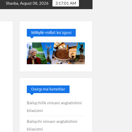
Baliq nimani anglatishini bilasizmi
Balans nimani an
Shanba, Avgust 08, 2026
3:17:02 AM
Milliylik-millat ko’zgusi
Oxirgi ma’lumotlar
Baliqchilik nimani anglatishini
bilasizmi
Baliqchi nimani anglatishini
bilasizmi