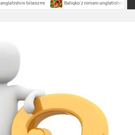
hini bilasizmi
Baliqko’z nimani anglatishini bilasizmi