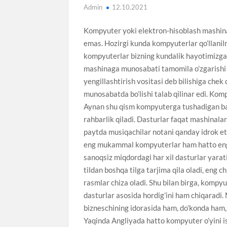
Admin
12.10.2021
Kompyuter yoki elektron-hisoblash mashinala
emas. Hozirgi kunda kompyuterlar qo’llanil
kompyuterlar bizning kundalik hayotimizga to
mashinaga munosabati tamomila o’zgarishi 
yengillashtirish vositasi deb bilishiga chek 
munosabatda bo’lishi talab qilinar edi. Kom
Aynan shu qism kompyuterga tushadigan barc
rahbarlik qiladi. Dasturlar faqat mashinal
paytda musiqachilar notani qanday idrok eto
eng mukammal kompyuterlar ham hatto eng o
sanoqsiz miqdordagi har xil dasturlar yarat
tildan boshqa tilga tarjima qila oladi, eng 
rasmlar chiza oladi. Shu bilan birga, kompy
dasturlar asosida hordig’ini ham chiqarad
bizneschining idorasida ham, do’konda ham,
Yaqinda Angliyada hatto kompyuter o’yini is