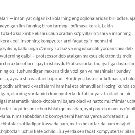
ri — insoniyat qilgan ixtirolarning eng oqilonalaridan biri bo’lsa, aj
maydigan ilm-fanning biron tarmog’i bo’lmasa kerak. Lekin
’la-to’kis kirib kelishi uchun oradan ko’p yillar o’tishi va insonning
kerak edi. Insonning kompyuterlarni faqat og’ir mehnatni
qo’yilishi, balki unga o’zining so’zsiz va eng ishonchli yordamchisi deb
pyuterning qalbi — protsessor deb atalgan maxsus elektron tizimdir.
ha axborotlarni qayta ishlaydi. Protsessorlar faoliyatiga dasturlar
arning o’zi tushunadigan maxsus tilda yozilgan va mashinalar bunday
lsa, aynan shu vazifani bajaradi. Bordi-yu, dasturlar bo’lmasa, u hold
ddiy arifmetik vazifalarni ham hal eta olmaydilar. Hozirgi kunda so
ilgan, ularning yordamida kompyuterlar kitoblar yarata oladilar, bir
chigal matematik hisob-kitoblarni bajara oladi va hatto multfilmlar uc
uterlar faqat inson uchun ishlab qolmasdan, ayni paytda maxsus o’yinl
i. Mana, nima sababdan siz kompyuterni hamma yerda uchratasiz: u
 chiptalar sotiladigan kassada ham, metro bekatlarida ham mavjud.
hqibozlari uchun kafe ochildi. Bu yerda sen faqat kompyuterlar bilan