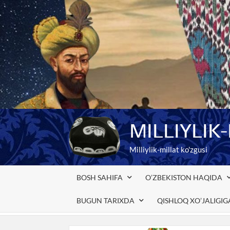
Skip
to
content
MILLIYLIK
Milliylik-millat ko'zgusi
BOSH SAHIFA
O’ZBEKISTON HAQIDA
BUGUN TARIXDA
QISHLOQ XO’JALIGI