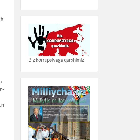
ab
Biz korrupsiyaga qarshimiz
a
n-
hun
i