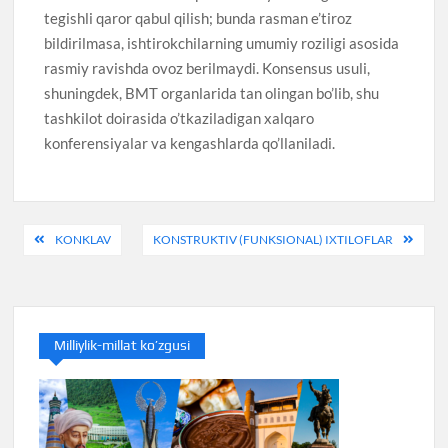
tegishli qaror qabul qilish; bunda rasman e’tiroz
bildirilmasa, ishtirokchilarning umumiy roziligi asosida
rasmiy ravishda ovoz berilmaydi. Konsensus usuli,
shuningdek, BMT organlarida tan olingan bo’lib, shu
tashkilot doirasida o’tkaziladigan xalqaro
konferensiyalar va kengashlarda qo’llaniladi.
Post
KONKLAV
KONSTRUKTIV (FUNKSIONAL) IXTILOFLAR
menyusi
Milliylik-millat ko’zgusi