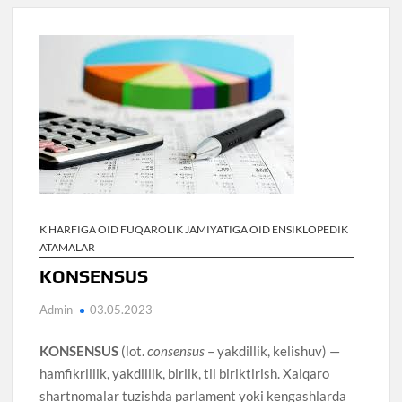
K HARFIGA OID FUQAROLIK JAMIYATIGA OID ENSIKLOPEDIK
ATAMALAR
KONSENSUS
Admin
03.05.2023
KONSENSUS
(lot.
consensus
– yakdillik, kelishuv) —
hamfikrlilik, yakdillik, birlik, til biriktirish. Xalqaro
shartnomalar tuzishda parlament yoki kengashlarda