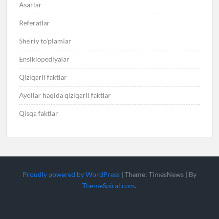
Asarlar
Referatlar
She’riy to’plamlar
Ensiklopediyalar
Qiziqarli faktlar
Ayollar haqida qiziqarli faktlar
Qisqa faktlar
Proudly powered by WordPress
|
Theme: TimesNews
|
By
ThemeSpiral.com
.