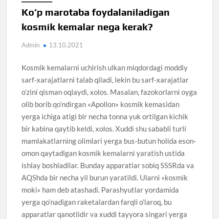
Ko’p marotaba foydalaniladigan
kosmik kemalar nega kerak?
Admin
13.10.2021
Kosmik kemalarni uchirish ulkan miqdordagi moddiy
sarf-xarajatlarni talab qiladi, lekin bu sarf-xarajatlar
o’zini qisman oqlaydi, xolos. Masalan, fazokorlarni oyga
olib borib qo’ndirgan «Apollon» kosmik kemasidan
yerga ichiga atigi bir necha tonna yuk ortilgan kichik
bir kabina qaytib keldi, xolos. Xuddi shu sababli turli
mamlakatlarning olimlari yerga bus-butun holida eson-
omon qaytadigan kosmik kemalarni yaratish ustida
ishlay boshladilar. Bunday apparatlar sobiq SSSRda va
AQShda bir necha yil burun yaratildi. Ularni «kosmik
moki» ham deb atashadi. Parashyutlar yordamida
yerga qo’nadigan raketalardan farqli o’laroq, bu
apparatlar qanotlidir va xuddi tayyora singari yerga