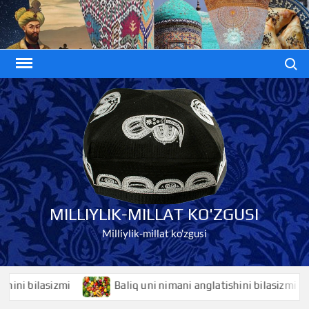
Skip
to
content
Search
MILLIYLIK-MILLAT KO'ZGUSI
Milliylik-millat ko'zgusi
 bilasizmi
Baliq uni nimani anglatishini bilasizmi