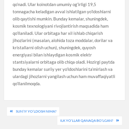
qo’nadi. Ular koinotdan umumiy og’irligi 19,5
tonnagacha keladigan avval ishlatilgan yo’ldoshlarni
olib qaytishi mumkin. Bunday kemalar, shuningdek,
kosmik texnologiyani rivojlantirish maqsadida ham
qo’llaniladi. Ular orbitaga har xil ishlab chiqarish
jihozlarini (masalan, alohida toza moddalar, dorilar va
kristallarni olish uchun), shuningdek, quyosh
energiyasi bilan ishlaydigan kosmik elektr
stantsiyalarni orbitaga olib chiqa oladi. Hozirgi paytda
bunday kemalar sun’iy yer yo’ldoshlarini ta’mirlash va
ulardagi jihozlarni yangilash uchun ham muvaffaqiyatli
qo’llanilmoqda.
Post
SUN’IY YO’LDOSH NIMA?
menyusi
ILK YO’LLAR QANAQA BO’LGAN?