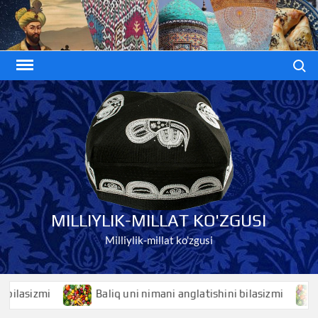
Skip
to
content
Search
MILLIYLIK-MILLAT KO'ZGUSI
Milliylik-millat ko'zgusi
sizmi
Baliq uni nimani anglatishini bilasizmi
Bal