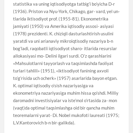
statistika va uning iqtisodiyotga tatbig’i bo’yicha D-r
(1936). Priston va Nyu-York, Chikago, gar- vard, yel un-
tlarida iktisodiyot prof. (1955-81). Ekonometrika
jamiyati (1950) va Amerika iqtisodiy assosi- asiyasi
(1978) prezidenti. K. chiziqli dasturlashtirish usulini
yaratdi va uni an’anaviy mikroiqtisodiy nazariya b-n
bog’ladi, raqobatli iqtisodiyot sharo- itlarida resurslar
allokasiyasi mo- Delini ilgari surdi. O’z qarashlarini
«Mahsulotlarni tayyorlash va taqsimlashda faoliyat
turlari tahlili» (1951), «iktisodiyot fanining axvoli
to’g’risida uch ocherk» (1957) asarlarida bayon etgan.
K. optimal iqtisodiy o’sish nazariyasiga va
ekonometriya nazariyasiga muhim hissa qo’shdi. Milliy
daromadni investisiyalar va iste’mol o’rtasida za- mon
(vaqt)da optimal taqsimlashga oid bir qancha muhim
teoremalarni yarat- Di. Nobel mukofoti laureati (1975;
L.V.Kantorovich b-n bir-galikda).