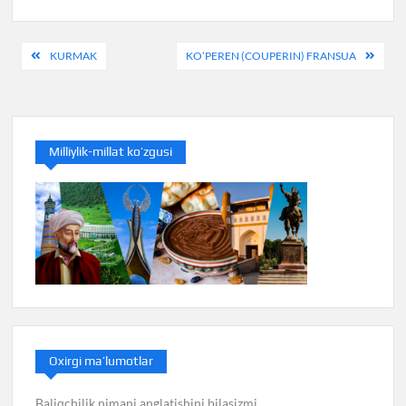
Post
KURMAK
KO’PEREN (COUPERIN) FRANSUA
menyusi
Milliylik-millat ko’zgusi
Oxirgi ma’lumotlar
Baliqchilik nimani anglatishini bilasizmi