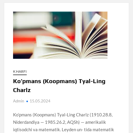
K HARFI
Ko’pmans (Koopmans) Tyal-Ling
Charlz
Admin
15.05.2024
Ko’pmans (Koopmans) Tyal-Ling Charlz (1910.28.8,
Niderdandiya — 1985.26.2, AQSh) — amerikalik
iqtisodchi va matematik. Leyden un- tida matematik