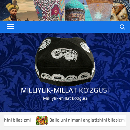
Skip
to
content
Search
MILLIYLIK-MILLAT KO'ZGUSI
Milliylik-millat ko'zgusi
i bilasizmi
Baliq uni nimani anglatishini bilasizmi