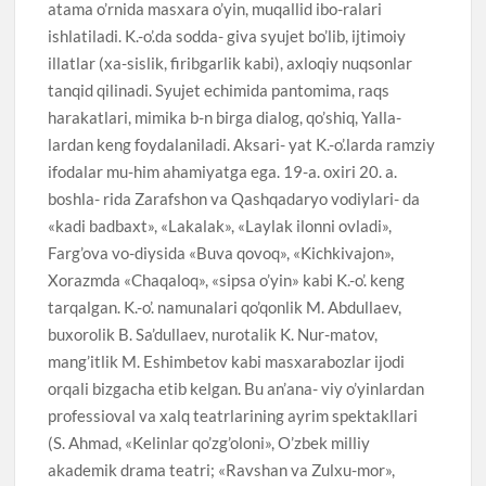
atama o’rnida masxara o’yin, muqallid ibo-ralari
ishlatiladi. K.-o’.da sodda- giva syujet bo’lib, ijtimoiy
illatlar (xa-sislik, firibgarlik kabi), axloqiy nuqsonlar
tanqid qilinadi. Syujet echimida pantomima, raqs
harakatlari, mimika b-n birga dialog, qo’shiq, Yalla-
lardan keng foydalaniladi. Aksari- yat K.-o’.larda ramziy
ifodalar mu-him ahamiyatga ega. 19-a. oxiri 20. a.
boshla- rida Zarafshon va Qashqadaryo vodiylari- da
«kadi badbaxt», «Lakalak», «Laylak ilonni ovladi»,
Farg’ova vo-diysida «Buva qovoq», «Kichkivajon»,
Xorazmda «Chaqaloq», «sipsa o’yin» kabi K.-o’. keng
tarqalgan. K.-o’. namunalari qo’qonlik M. Abdullaev,
buxorolik B. Sa’dullaev, nurotalik K. Nur-matov,
mang’itlik M. Eshimbetov kabi masxarabozlar ijodi
orqali bizgacha etib kelgan. Bu an’ana- viy o’yinlardan
professioval va xalq teatrlarining ayrim spektakllari
(S. Ahmad, «Kelinlar qo’zg’oloni», O’zbek milliy
akademik drama teatri; «Ravshan va Zulxu-mor»,