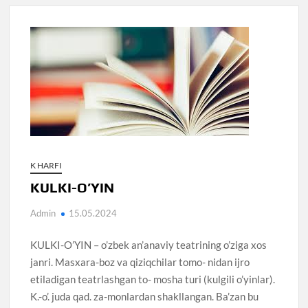
K HARFI
KULKI-O’YIN
Admin
15.05.2024
KULKI-O’YIN – o’zbek an’anaviy teatrining o’ziga xos
janri. Masxara-boz va qiziqchilar tomo- nidan ijro
etiladigan teatrlashgan to- mosha turi (kulgili o’yinlar).
K.-o’. juda qad. za-monlardan shakllangan. Ba’zan bu