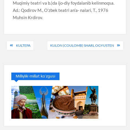
Muqimiy teatri va b.)da ijo-diy foydalanib kelinmoqsa.
Ad.: Qodirov M., O’zbek teatri an’a- nalari, T., 1976
Muhsin Krdirov.
Post
KULTEPA
KULON (COULOMB) SHARL OGYUSTEN
menyusi
Milliylik-millat ko’zgusi