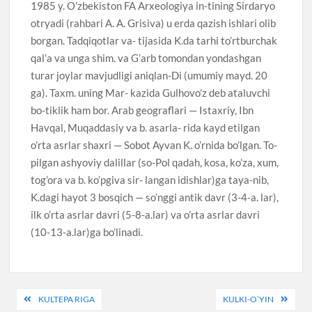
1985 y. O’zbekiston FA Arxeologiya in-tining Sirdaryo
otryadi (rahbari A. A. Grisiva) u erda qazish ishlari olib
borgan. Tadqiqotlar va- tijasida K.da tarhi to’rtburchak
qal’a va unga shim. va G’arb tomondan yondashgan
turar joylar mavjudligi aniqlan-Di (umumiy mayd. 20
ga). Taxm. uning Mar- kazida Gulhovo’z deb ataluvchi
bo-tiklik ham bor. Arab geograflari — Istaxriy, Ibn
Havqal, Muqaddasiy va b. asarla- rida kayd etilgan
o’rta asrlar shaxri — Sobot Ayvan K. o’rnida bo’lgan. To-
pilgan ashyoviy dalillar (so-Pol qadah, kosa, ko’za, xum,
tog’ora va b. ko’pgiva sir- langan idishlar)ga taya-nib,
K.dagi hayot 3 bosqich — so’nggi antik davr (3-4-a. lar),
ilk o’rta asrlar davri (5-8-a.lar) va o’rta asrlar davri
(10-13-a.lar)ga bo’linadi.
Post
KULTEPA RIGA
KULKI-O’YIN