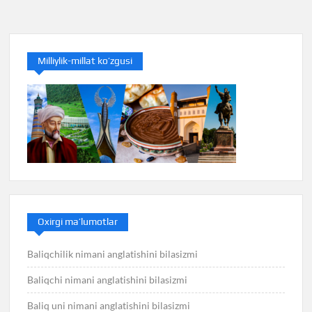
menyusi
Milliylik-millat ko’zgusi
Oxirgi ma’lumotlar
Baliqchilik nimani anglatishini bilasizmi
Baliqchi nimani anglatishini bilasizmi
Baliq uni nimani anglatishini bilasizmi