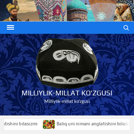
Skip
to
content
Search
MILLIYLIK-MILLAT KO'ZGUSI
Milliylik-millat ko'zgusi
hini bilasizmi
Baliq uni nimani anglatishini bilasizmi