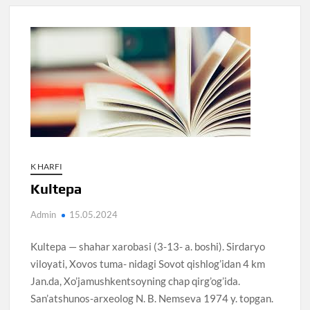
K HARFI
Kultepa
Admin
15.05.2024
Kultepa — shahar xarobasi (3-13- a. boshi). Sirdaryo
viloyati, Xovos tuma- nidagi Sovot qishlog’idan 4 km
Jan.da, Xo’jamushkentsoyning chap qirg’og’ida.
San’atshunos-arxeolog N. B. Nemseva 1974 y. topgan.