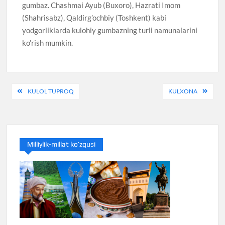
gumbaz. Chashmai Ayub (Buxoro), Hazrati Imom
(Shahrisabz), Qaldirg’ochbiy (Toshkent) kabi
yodgorliklarda kulohiy gumbazning turli namunalarini
ko’rish mumkin.
Post
KULOL TUPROQ
KULXONA
menyusi
Milliylik-millat ko’zgusi