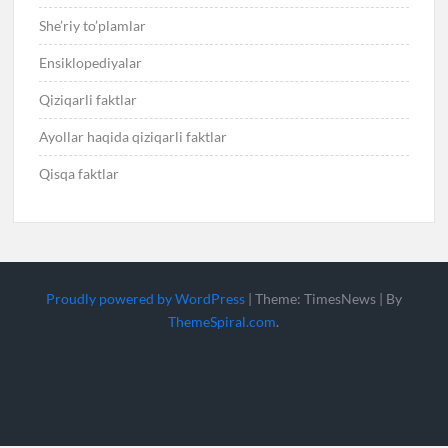
She’riy to’plamlar
Ensiklopediyalar
Qiziqarli faktlar
Ayollar haqida qiziqarli faktlar
Qisqa faktlar
Proudly powered by WordPress
|
Theme: TimesNews
|
By
ThemeSpiral.com
.