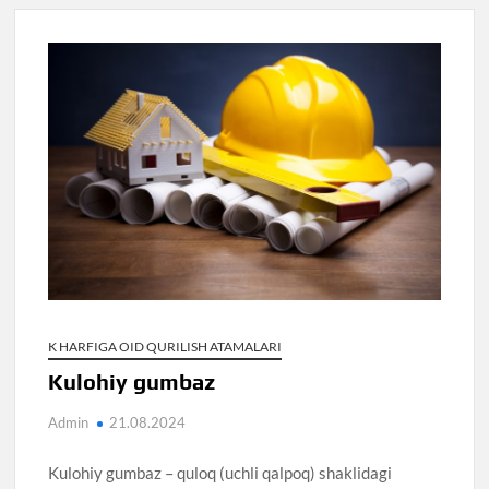
K HARFIGA OID QURILISH ATAMALARI
Kulohiy gumbaz
Admin
21.08.2024
Kulohiy gumbaz – quloq (uchli qalpoq) shaklidagi