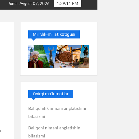
Baliq nimani anglatishini bilasizmi
Balans nimani ang
Juma, Avgust 07, 2026
1:39:12 PM
Milliylik-millat ko’zgusi
Oxirgi ma’lumotlar
Baliqchilik nimani anglatishini
bilasizmi
Baliqchi nimani anglatishini
a
bilasizmi