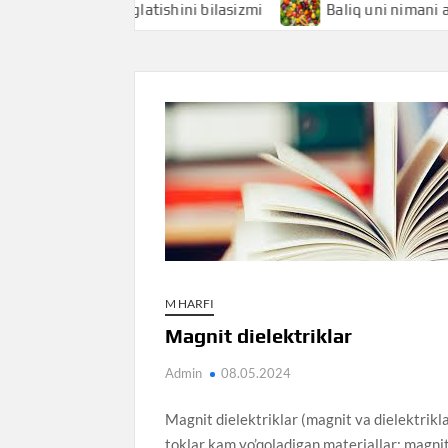
 nimani anglatishini bilasizmi
Baliq uni nimani anglatish
M HARFI
Magnit dielektriklar
Admin
08.05.2024
Magnit dielektriklar (magnit va dielektrikla
toklar kam yo’qoladigan materiallar; magnit 