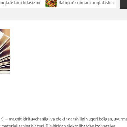
ini bilasizmi
Baliqko’z nimani anglatishini bilasizmi
r) — magnit kirituvchanligi va elektr qarshiligi yuqori bo’lgan, uyurm
materiallarning bir turi. Bir-biridan elektr jihatdan izolyatsiya