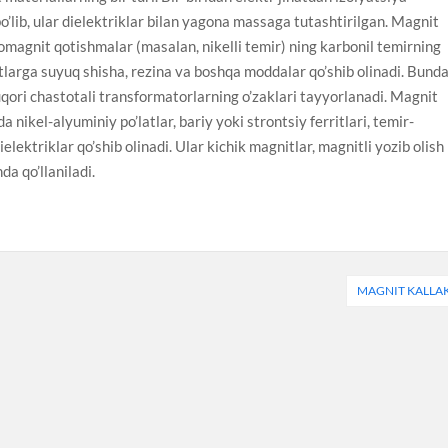
o’lib, ular dielektriklar bilan yagona massaga tutashtirilgan. Magnit
omagnit qotishmalar (masalan, nikelli temir) ning karbonil temirning
tlarga suyuq shisha, rezina va boshqa moddalar qo’shib olinadi. Bund
uqori chastotali transformatorlarning o’zaklari tayyorlanadi. Magnit
a nikel-alyuminiy po’latlar, bariy yoki strontsiy ferritlari, temir-
elektriklar qo’shib olinadi. Ular kichik magnitlar, magnitli yozib olish
da qo’llaniladi.
MAGNIT KALLA