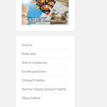
Asarlar
Referatlar
She’riy to’plamlar
Ensiklopediyalar
Qiziqarli faktlar
Ayollar haqida qiziqarli faktlar
Qisqa faktlar