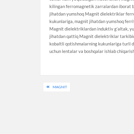
kilingan ferromagnetik zarralardan iborat b
jihatdan yumshoq Magnit dielektriklar ferr
kukunlariga, magnit jihatdan yumshoq ferri
Magnit dielektriklardan induktiv g’altak, y
jihatdan qattiq Magnit dielektriklar tarkibid
kobaltli qotishmalarning kukunlariga turli di
uchun lentalar va boshqalar ishlab chiqarish
Post
MAGNIT
menyusi