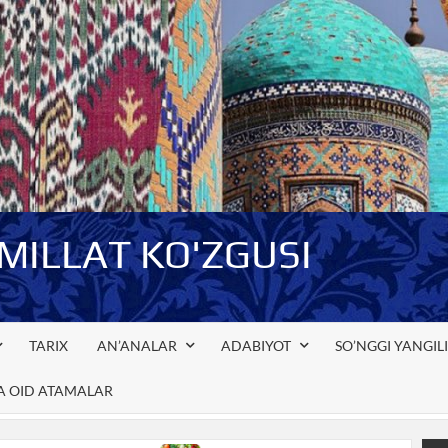
-MILLAT KO'ZGUSI
TARIX
AN’ANALAR
ADABIYOT
SO’NGGI YANGIL
GA OID ATAMALAR