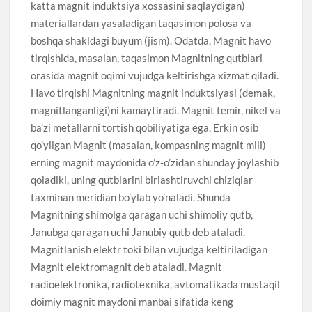
katta magnit induktsiya xossasini saqlaydigan)
materiallardan yasaladigan taqasimon polosa va
boshqa shakldagi buyum (jism). Odatda, Magnit havo
tirqishida, masalan, taqasimon Magnitning qutblari
orasida magnit oqimi vujudga keltirishga xizmat qiladi.
Havo tirqishi Magnitning magnit induktsiyasi (demak,
magnitlanganligi)ni kamaytiradi. Magnit temir, nikel va
ba’zi metallarni tortish qobiliyatiga ega. Erkin osib
qo’yilgan Magnit (masalan, kompasning magnit mili)
erning magnit maydonida o’z-o’zidan shunday joylashib
qoladiki, uning qutblarini birlashtiruvchi chiziqlar
taxminan meridian bo’ylab yo’naladi. Shunda
Magnitning shimolga qaragan uchi shimoliy qutb,
Janubga qaragan uchi Janubiy qutb deb ataladi.
Magnitlanish elektr toki bilan vujudga keltiriladigan
Magnit elektromagnit deb ataladi. Magnit
radioelektronika, radiotexnika, avtomatikada mustaqil
doimiy magnit maydoni manbai sifatida keng