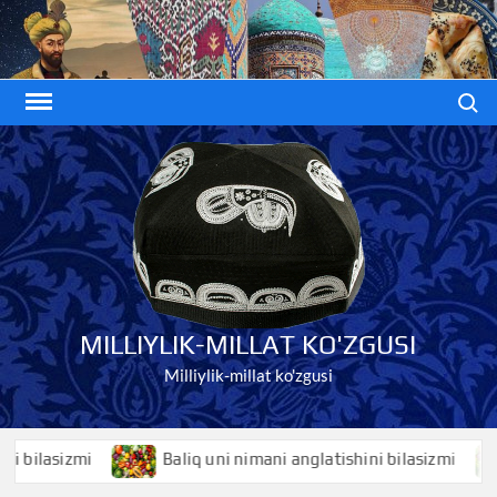
Skip
to
content
Search
MILLIYLIK-MILLAT KO'ZGUSI
Milliylik-millat ko'zgusi
lasizmi
Baliq uni nimani anglatishini bilasizmi
B