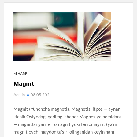
M HARFI
Magnit
Admin
08.05.2024
Magnit (Yunoncha magnetis, Magnetis litpos — aynan
kichik Osiyodagi qadimgi shahar Magnesiya nomidan)
— magnitlangan ferromagnit yoki ferromagnit (ya’ni
magnitlovchi maydon ta’siri olinganidan keyin ham