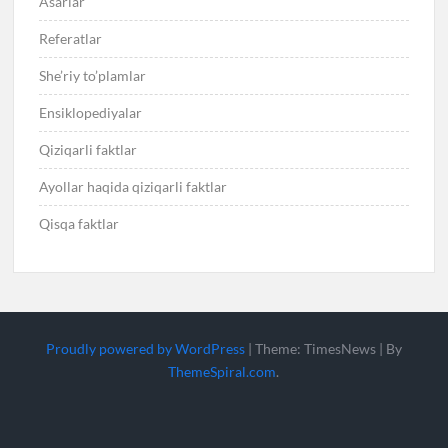
Asarlar
Referatlar
She’riy to’plamlar
Ensiklopediyalar
Qiziqarli faktlar
Ayollar haqida qiziqarli faktlar
Qisqa faktlar
Proudly powered by WordPress
|
Theme: TimesNews
|
By
ThemeSpiral.com
.