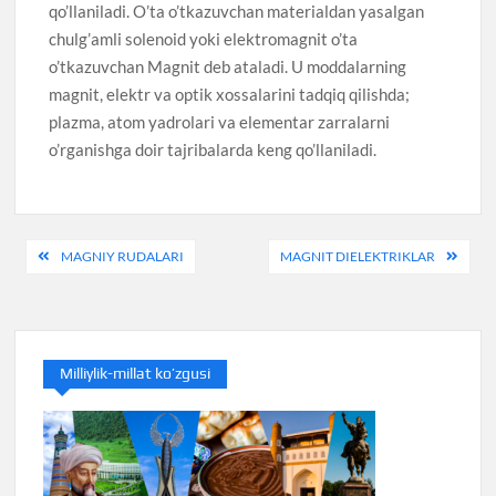
qo’llaniladi. O’ta o’tkazuvchan materialdan yasalgan
chulg’amli solenoid yoki elektromagnit o’ta
o’tkazuvchan Magnit deb ataladi. U moddalarning
magnit, elektr va optik xossalarini tadqiq qilishda;
plazma, atom yadrolari va elementar zarralarni
o’rganishga doir tajribalarda keng qo’llaniladi.
Post
MAGNIY RUDALARI
MAGNIT DIELEKTRIKLAR
menyusi
Milliylik-millat ko’zgusi