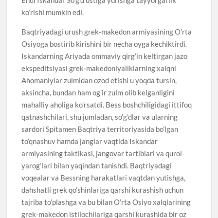
ko’rishi mumkin edi.
Baqtriyadagi urush grek-makedon armiyasining O’rta
Osiyoga bostirib kirishini bir necha oyga kechiktirdi.
Iskandarning Ariyada ommaviy qirg’in keltirgan jazo
ekspeditsiyasi grek-makedoniyaliklarning xalqni
Ahomaniylar zulmidan ozod etishi u yoqda tursin,
aksincha, bundan ham og’ir zulm olib kelganligini
mahalliy aholiga ko’rsatdi. Bess boshchiligidagi ittifoq
qatnashchilari, shu jumladan, so’g’dlar va ularning
sardori Spitamen Baqtriya territoriyasida bo’lgan
to’qnashuv hamda janglar vaqtida Iskandar
armiyasining taktikasi, jangovar tartiblari va qurol-
yarog’lari bilan yaqindan tanishdi. Baqtriyadagi
voqealar va Bessning harakatlari vaqtdan yutishga,
dahshatli grek qo’shinlariga qarshi kurashish uchun
tajriba to’plashga va bu bilan O’rta Osiyo xalqlarining
grek-makedon istilochilariga qarshi kurashida bir oz