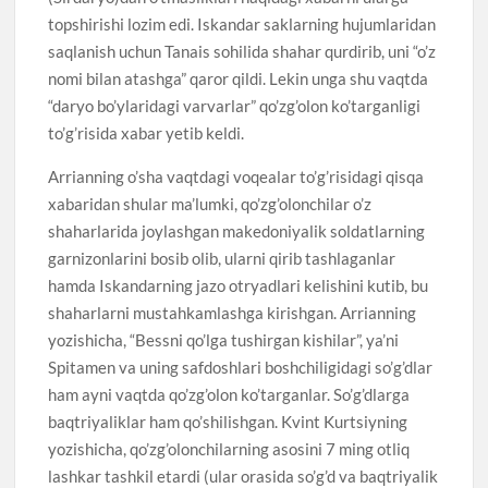
topshirishi lozim edi. Iskandar saklarning hujumlaridan
saqlanish uchun Tanais sohilida shahar qurdirib, uni “o’z
nomi bilan atashga” qaror qildi. Lekin unga shu vaqtda
“daryo bo’ylaridagi varvarlar” qo’zg’olon ko’targanligi
to’g’risida xabar yetib keldi.
Arrianning o’sha vaqtdagi voqealar to’g’risidagi qisqa
xabaridan shular ma’lumki, qo’zg’olonchilar o’z
shaharlarida joylashgan makedoniyalik soldatlarning
garnizonlarini bosib olib, ularni qirib tashlaganlar
hamda Iskandarning jazo otryadlari kelishini kutib, bu
shaharlarni mustahkamlashga kirishgan. Arrianning
yozishicha, “Bessni qo’lga tushirgan kishilar”, ya’ni
Spitamen va uning safdoshlari boshchiligidagi so’g’dlar
ham ayni vaqtda qo’zg’olon ko’targanlar. So’g’dlarga
baqtriyaliklar ham qo’shilishgan. Kvint Kurtsiyning
yozishicha, qo’zg’olonchilarning asosini 7 ming otliq
lashkar tashkil etardi (ular orasida so’g’d va baqtriyalik