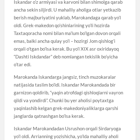
Iskandar o’z armiyasi va karvoni bilan shimolga qarab
ancha sekin siljirdi. U mahalliy aholiga otlar yetkazib
berish majburiyatini yuklab, Marokandaga qarab yo’l
oldi. Grek-makedon qo’shinlarining yo’li hozirda
Taxtaqoracha nomi bilan ma’lum bo’lgan dovon orqali
emas, balki ancha qulay yo’l – hozirgi Jom qishlog’i
orqali o’tgan bo’lsa kerak. Bu yo’l XIX asr oxiridayoq
“Dashti Iskdandar” deb nomlangan tekislik bo’yicha
o’tar edi.
Marokanda Iskandarga jangsiz, tinch muzokaralar
natijasida taslim bo’ldi. Iskandar Marokandada bir
garnizon qoldirib, “yaqin atrofdagi qishloqlarni vayron
qildi va yondirdi”. Chunki bu yer aholisi poytaxtga
yaqinlashib kelgan grek-makedoniyaliklarga qarshi
janglarda qatnashgan bo’lsa kerak.
Iskandar Marokandadan Usrushon orqali Sirdaryoga
yo’l oldi. Arrianning yozishicha, yo’lda mahalliy aholi