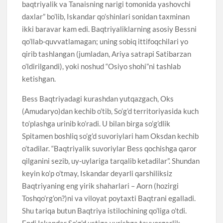
baqtriyalik va Tanaisning narigi tomonida yashovchi
daxlar” bo’lib, Iskandar qo’shinlari sonidan taxminan
ikki baravar kam edi. Baqtriyaliklarning asosiy Bessni
qo’llab-quvvatlamagan; uning sobiq ittifoqchilari yo
qirib tashlangan (jumladan, Ariya satrapi Satibarzan
o’ldirilgandi), yoki noshud “Osiyo shohi”ni tashlab
ketishgan.
Bess Baqtriyadagi kurashdan yutqazgach, Oks
(Amudaryo)dan kechib o’tib, So’g’d territoriyasida kuch
to’plashga urinib ko’radi. U bilan birga so’g’dlik
Spitamen boshliq so’g’d suvoriylari ham Oksdan kechib
o’tadilar. “Baqtriyalik suvoriylar Bess qochishga qaror
qilganini sezib, uy-uylariga tarqalib ketadilar”. Shundan
keyin ko’p o’tmay, Iskandar deyarli qarshiliksiz
Baqtriyaning eng yirik shaharlari – Aorn (hozirgi
Toshqo’rg’on?)ni va viloyat poytaxti Baqtrani egalladi.
Shu tariqa butun Baqtriya istilochining qo’liga o’tdi.
Endi Iskandar So’g’d ustiga yurishga tayyorgarlik