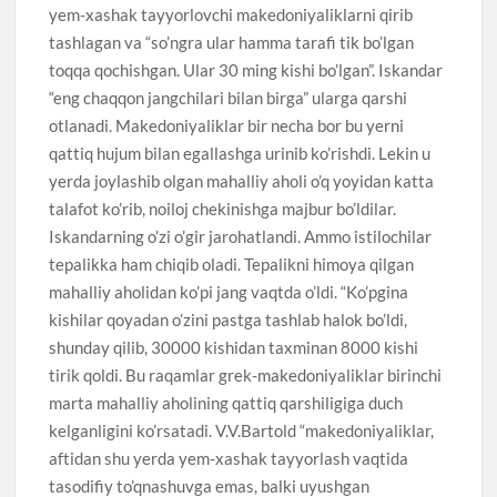
yem-xashak tayyorlovchi makedoniyaliklarni qirib
tashlagan va “so’ngra ular hamma tarafi tik bo’lgan
toqqa qochishgan. Ular 30 ming kishi bo’lgan”. Iskandar
“eng chaqqon jangchilari bilan birga” ularga qarshi
otlanadi. Makedoniyaliklar bir necha bor bu yerni
qattiq hujum bilan egallashga urinib ko’rishdi. Lekin u
yerda joylashib olgan mahalliy aholi o’q yoyidan katta
talafot ko’rib, noiloj chekinishga majbur bo’ldilar.
Iskandarning o’zi o’gir jarohatlandi. Ammo istilochilar
tepalikka ham chiqib oladi. Tepalikni himoya qilgan
mahalliy aholidan ko’pi jang vaqtda o’ldi. “Ko’pgina
kishilar qoyadan o’zini pastga tashlab halok bo’ldi,
shunday qilib, 30000 kishidan taxminan 8000 kishi
tirik qoldi. Bu raqamlar grek-makedoniyaliklar birinchi
marta mahalliy aholining qattiq qarshiligiga duch
kelganligini ko’rsatadi. V.V.Bartold “makedoniyaliklar,
aftidan shu yerda yem-xashak tayyorlash vaqtida
tasodifiy to’qnashuvga emas, balki uyushgan