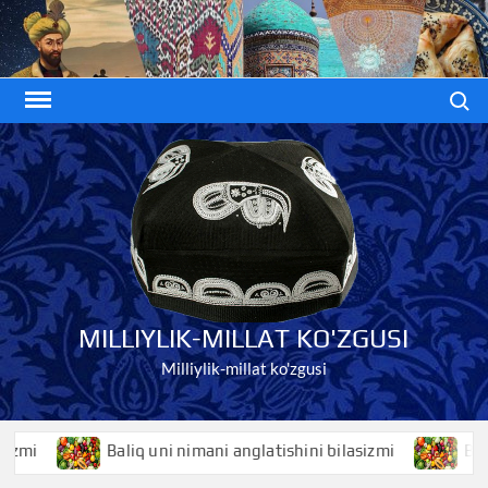
Skip
to
content
Search
MILLIYLIK-MILLAT KO'ZGUSI
Milliylik-millat ko'zgusi
Baliq uni nimani anglatishini bilasizmi
Baliqko’z nima