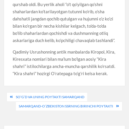
qurshab oldi. Bu yerlik aholi “o’t qo’yilgan qo’shni
shaharlardan ko’tarilayotgan tutunni ko’rib, o’sha
dahshatli jangdan qochib qutulgan va hujumni o’z ko’zi
bilan ko’rgan bir necha kishilar kelgach, to’da-to’da
bo’lib shaharlardan qochishdi va dushmanning otliq
askarlariga duch kelib, ko’pchiligi chavaqlab tashlandi”.
Qadimiy Usrushonning antik manbalarda Kiropol, Kira,
Kiresxata nomlari bilan ma’lum bo’lgan aosiy “Kira
shahri” istilochilarga ancha-muncha qarshilik ko’rsatdi.
“Kira shahri” hozirgi O’ratepaga to’g’ri kelsa kerak.
Post
SO’G’D VA UNING POYTAXTI SAMARQAND
menyusi
SAMARQAND-O’ZBEKISTON SSRNING BIRINCHI POYTAXTI