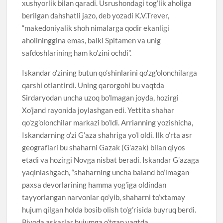
xushyorlik bilan qaradi. Usrushondagi tog’lik aholiga
berilgan dahshatli jazo, deb yozadi K.V.Trever,
“makedoniyalik shoh nimalarga qodir ekanligi
aholininggina emas, balki Spitamen va unig
safdoshlarining ham ko’zini ochdi”.
Iskandar o’zining butun qo’shinlarini qo’zg’olonchilarga
qarshi otlantirdi. Uning qarorgohi bu vaqtda
Sirdaryodan uncha uzoq bo’lmagan joyda, hozirgi
Xo’jand rayonida joylashgan edi. Yettita shahar
qo’zg’olonchilar markazi bo’ldi. Arrianning yozishicha,
Iskandarning o’zi G’aza shahriga yo’l oldi. Ilk o’rta asr
geograflari bu shaharni Gazak (G’azak) bilan qiyos
etadi va hozirgi Novga nisbat beradi. Iskandar G’azaga
yaqinlashgach, “shaharning uncha baland bo’lmagan
paxsa devorlarining hamma yog’iga oldindan
tayyorlangan narvonlar qo’yib, shaharni to’xtamay
hujum qilgan holda bosib olish to’g’risida buyruq berdi.
Piyoda askarlar hujumga o’tgan vaqtda