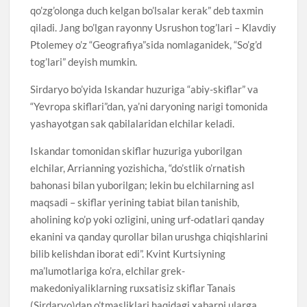
qo’zg’olonga duch kelgan bo’lsalar kerak” deb taxmin
qiladi. Jang bo’lgan rayonny Usrushon tog’lari – Klavdiy
Ptolemey o’z “Geografiya”sida nomlaganidek, “So’g’d
tog’lari” deyish mumkin.
Sirdaryo bo’yida Iskandar huzuriga “abiy-skiflar” va
“Yevropa skiflari”dan, ya’ni daryoning narigi tomonida
yashayotgan sak qabilalaridan elchilar keladi.
Iskandar tomonidan skiflar huzuriga yuborilgan
elchilar, Arrianning yozishicha, “do’stlik o’rnatish
bahonasi bilan yuborilgan; lekin bu elchilarning asl
maqsadi – skiflar yerining tabiat bilan tanishib,
aholining ko’p yoki ozligini, uning urf-odatlari qanday
ekanini va qanday qurollar bilan urushga chiqishlarini
bilib kelishdan iborat edi”. Kvint Kurtsiyning
ma’lumotlariga ko’ra, elchilar grek-
makedoniyaliklarning ruxsatisiz skiflar Tanais
(Sirdaryo)dan o’tmasliklari haqidagi xabarni ularga