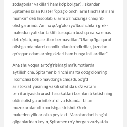
zodagonlar vakillari ham ko’p bo’lgan). Iskandar
Spitamen bilan Krater “qo’zg’olonchilarni tinchlantirishi
mumkin” deb hisoblab, ularni o’z huzuriga chaqirib
olishga urindi. Ammo qo’zg’olon yo’lboshchilari grek-
makedoniyaliklar taklifi tuzoqdan boshqa narsa emas
deb o’ylab, unga e’tibor bermaydilar. “Ular qo’lga qurol
olishga odamlarni osonlik bilan ko’ndirdilar, jazodan
qo’rqqan odamlarning o’zlari ham bunga intilardilar”.
Ana shu voqealar to’g’risidagi ma’lumotlarda
aytilishicha, Spitamen birinchi marta qo’zg’olonning
ilxomchisi bo’lib maydonga chiqadi. So’g’d
aristokratiyasining vakili sifatida u o’z vatani
territoriyasida urush harakatlari boshlanib ketishning
oldini olishga urinib ko’rdi va Iskandar bilan
muzokaralar olib borishga kirishdi. Grek-
makedoniyliklar o’lka poytaxti Marokandani ishg’ol
qilganlaridan keyin, Spitamen ro’y bergan vaziyatda