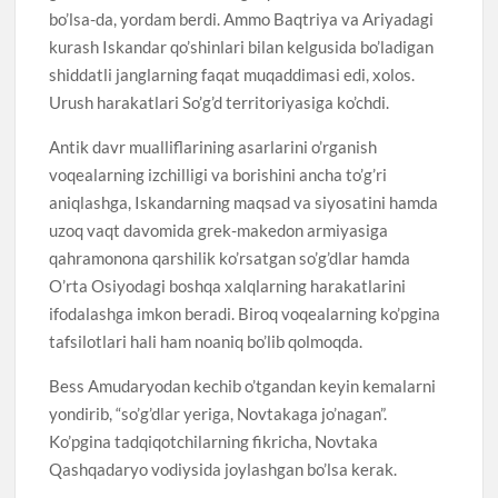
bo’lsa-da, yordam berdi. Ammo Baqtriya va Ariyadagi
kurash Iskandar qo’shinlari bilan kelgusida bo’ladigan
shiddatli janglarning faqat muqaddimasi edi, xolos.
Urush harakatlari So’g’d territoriyasiga ko’chdi.
Antik davr mualliflarining asarlarini o’rganish
voqealarning izchilligi va borishini ancha to’g’ri
aniqlashga, Iskandarning maqsad va siyosatini hamda
uzoq vaqt davomida grek-makedon armiyasiga
qahramonona qarshilik ko’rsatgan so’g’dlar hamda
O’rta Osiyodagi boshqa xalqlarning harakatlarini
ifodalashga imkon beradi. Biroq voqealarning ko’pgina
tafsilotlari hali ham noaniq bo’lib qolmoqda.
Bess Amudaryodan kechib o’tgandan keyin kemalarni
yondirib, “so’g’dlar yeriga, Novtakaga jo’nagan”.
Ko’pgina tadqiqotchilarning fikricha, Novtaka
Qashqadaryo vodiysida joylashgan bo’lsa kerak.