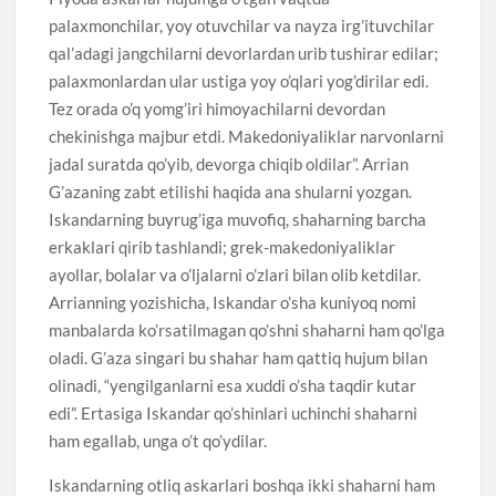
palaxmonchilar, yoy otuvchilar va nayza irg’ituvchilar
qal’adagi jangchilarni devorlardan urib tushirar edilar;
palaxmonlardan ular ustiga yoy o’qlari yog’dirilar edi.
Tez orada o’q yomg’iri himoyachilarni devordan
chekinishga majbur etdi. Makedoniyaliklar narvonlarni
jadal suratda qo’yib, devorga chiqib oldilar”. Arrian
G’azaning zabt etilishi haqida ana shularni yozgan.
Iskandarning buyrug’iga muvofiq, shaharning barcha
erkaklari qirib tashlandi; grek-makedoniyaliklar
ayollar, bolalar va o’ljalarni o’zlari bilan olib ketdilar.
Arrianning yozishicha, Iskandar o’sha kuniyoq nomi
manbalarda ko’rsatilmagan qo’shni shaharni ham qo’lga
oladi. G’aza singari bu shahar ham qattiq hujum bilan
olinadi, “yengilganlarni esa xuddi o’sha taqdir kutar
edi”. Ertasiga Iskandar qo’shinlari uchinchi shaharni
ham egallab, unga o’t qo’ydilar.
Iskandarning otliq askarlari boshqa ikki shaharni ham