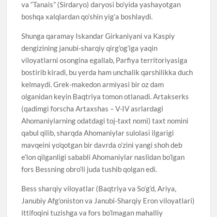
va “Tanais” (Sirdaryo) daryosi bo’yida yashayotgan
boshqa xalqlardan qo’shin yig’a boshlaydi.
Shunga qaramay Iskandar Girkaniyani va Kaspiy
dengizining janubi-sharqiy qirg’og’iga yaqin
viloyatlarni osongina egallab, Parfiya territoriyasiga
bostirib kiradi, bu yerda ham unchalik qarshilikka duch
kelmaydi. Grek-makedon armiyasi bir oz dam
olganidan keyin Baqtriya tomon otlanadi. Artakserks
(qadimgi forscha Artaxshas – V-IV asrlardagi
Ahomaniylarning odatdagi toj-taxt nomi) taxt nomini
qabul qilib, sharqda Ahomaniylar sulolasi ilgarigi
mavqeini yo’qotgan bir davrda o’zini yangi shoh deb
e’lon qilganligi sababli Ahomaniylar naslidan bo’lgan
fors Bessning obro’li juda tushib qolgan edi.
Bess sharqiy viloyatlar (Baqtriya va So’g’d, Ariya,
Janubiy Afg’oniston va Janubi-Sharqiy Eron viloyatlari)
ittifoqini tuzishga va fors bo’lmagan mahalliy