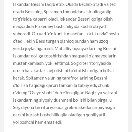
Iskandar Bessni ta’qib etib, Oksdn kechib o’tadi va tez
orada Bessning Spitamen tomonidan asir olinganligi
to’g’risida xabarni oladi. Iskandar Bessni qo’lga olish
maqsadida Ptolemey boshchiligida kuchli otryad
yuboradi. Otryad “o’n kunlik masofani to’rt kunda” bosib
o’tadi, lekin Bess turgan qishloq bundan ham uzoq
yerda joylashgan edi. Mahalliy oqsuyaklarning Bessni
Iskandar qo’liga topshirishdan maqsadi o’z mavqelarini
mustahkamlash, yoki ehtimol, So’g’d territoriyasida
urush harakatlari avj olishini to’xtatish bo’lgan bo’lsa
kerak. Spitamen va uning tarafdorlarining Bessni
o’ldirish haqidagi qarori tamomila tabiiy edi, chunki
o’zining “Osiyo shohi” deb e’lon qilgan Baqtriya satrapi
Iskandarning siyosiy dushmani bo’lishi bilan birga, u
So’g’diyona territoriyasida grek-makedon armiyasiga
qarshi kurash boshchilik qila oladigan qobiliyatli
yo’lboshchi ham emas edi.