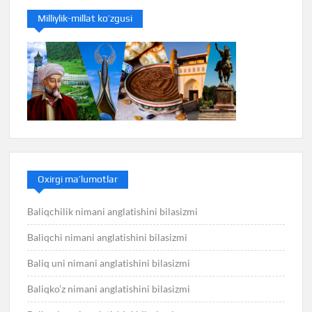
Milliylik-millat ko’zgusi
Oxirgi ma’lumotlar
Baliqchilik nimani anglatishini bilasizmi
Baliqchi nimani anglatishini bilasizmi
Baliq uni nimani anglatishini bilasizmi
Baliqko’z nimani anglatishini bilasizmi