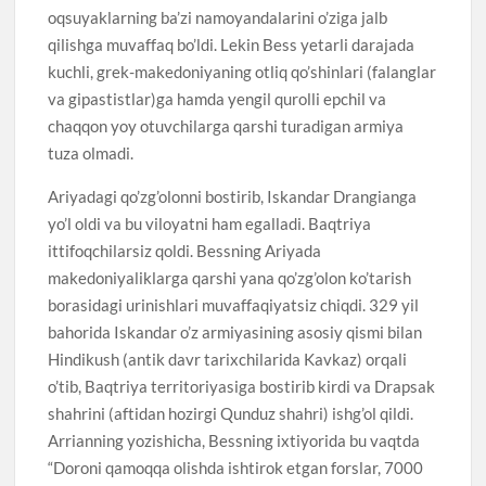
oqsuyaklarning ba’zi namoyandalarini o’ziga jalb
qilishga muvaffaq bo’ldi. Lekin Bess yetarli darajada
kuchli, grek-makedoniyaning otliq qo’shinlari (falanglar
va gipastistlar)ga hamda yengil qurolli epchil va
chaqqon yoy otuvchilarga qarshi turadigan armiya
tuza olmadi.
Ariyadagi qo’zg’olonni bostirib, Iskandar Drangianga
yo’l oldi va bu viloyatni ham egalladi. Baqtriya
ittifoqchilarsiz qoldi. Bessning Ariyada
makedoniyaliklarga qarshi yana qo’zg’olon ko’tarish
borasidagi urinishlari muvaffaqiyatsiz chiqdi. 329 yil
bahorida Iskandar o’z armiyasining asosiy qismi bilan
Hindikush (antik davr tarixchilarida Kavkaz) orqali
o’tib, Baqtriya territoriyasiga bostirib kirdi va Drapsak
shahrini (aftidan hozirgi Qunduz shahri) ishg’ol qildi.
Arrianning yozishicha, Bessning ixtiyorida bu vaqtda
“Doroni qamoqqa olishda ishtirok etgan forslar, 7000