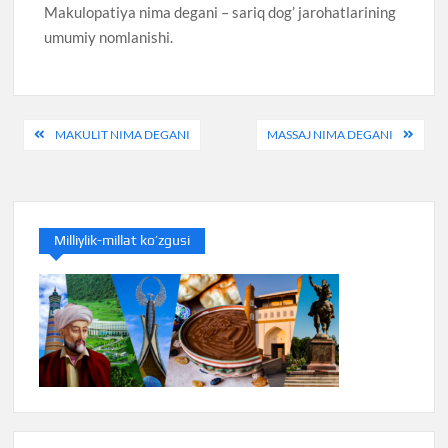
Makulopatiya nima degani – sariq dog’ jarohatlarining
umumiy nomlanishi.
Post
MAKULIT NIMA DEGANI
MASSAJ NIMA DEGANI
menyusi
Milliylik-millat ko’zgusi