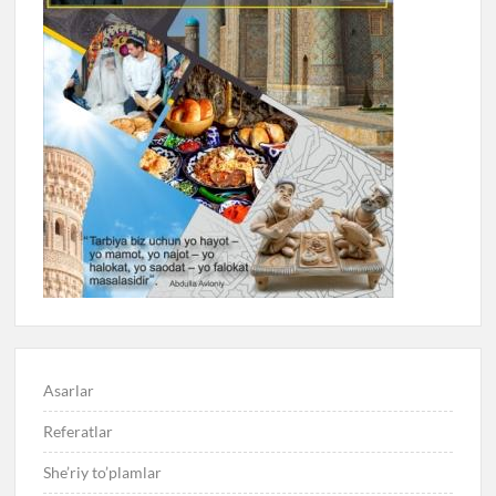
Asarlar
Referatlar
She’riy to’plamlar