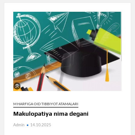
M HARFIGA OID TIBBIYOT ATAMALARI
Makulopatiya nima degani
Admin
14.10.2025