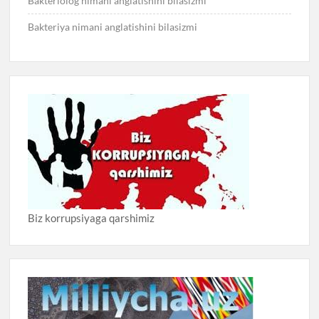
Bakteriolog nimani anglatishini bilasizmi
Bakteriya nimani anglatishini bilasizmi
Biz korrupsiyaga qarshimiz