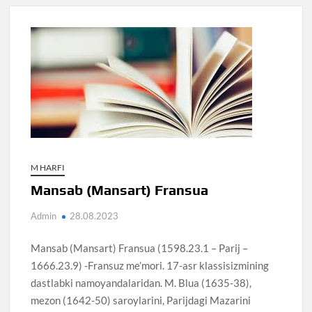
M HARFI
Mansab (Mansart) Fransua
Admin
28.08.2023
Mansab (Mansart) Fransua (1598.23.1 – Parij –
1666.23.9) -Fransuz me’mori. 17-asr klassisizmining
dastlabki namoyandalaridan. M. Blua (1635-38),
mezon (1642-50) saroylarini, Parijdagi Mazarini