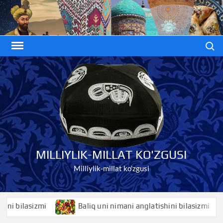
Skip
to
content
Search
MILLIYLIK-MILLAT KO'ZGUSI
Milliylik-millat ko'zgusi
bilasizmi
Baliq uni nimani anglatishini bilasizmi