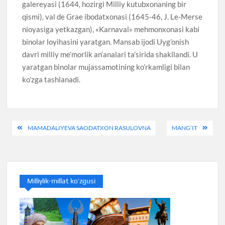
galereyasi (1644, hozirgi Milliy kutubxonaning bir
qismi), val de Grae ibodatxonasi (1645-46, J. Le-Merse
nioyasiga yetkazgan), «Karnaval» mehmonxonasi kabi
binolar loyihasini yaratgan. Mansab ijodi Uyg’onish
davri milliy me’morlik an’analari ta’sirida shakllandi. U
yaratgan binolar mujassamotining ko’rkamligi bilan
ko’zga tashlanadi.
Post
MAMADALIYEVA SAODATXON RASULOVNA
MANG’IT
menyusi
Milliylik-millat ko’zgusi