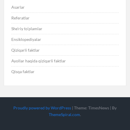
Asarlar
Referatlar
She’riy to’plamlar
Ensiklopediyalar
Qiziqarli faktlar
Ayollar haqida qiziqarli faktlar
Qisqa faktlar
Proudly powered by WordPress
|
Theme: TimesNews
|
By
ThemeSpiral.com
.