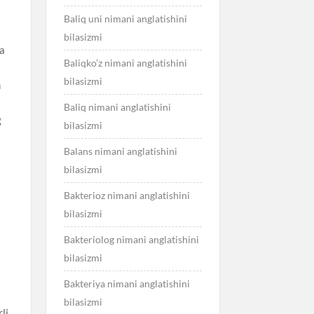
Baliq uni nimani anglatishini
bilasizmi
da
Baliqko’z nimani anglatishini
bilasizmi
n
Baliq nimani anglatishini
g
bilasizmi
Balans nimani anglatishini
bilasizmi
Bakterioz nimani anglatishini
bilasizmi
Bakteriolog nimani anglatishini
bilasizmi
Bakteriya nimani anglatishini
bilasizmi
li