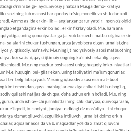
idagi o’rnini belgi- laydi. Siyosiy jihatdan M.e.ga demo- kratiya
lik» so’zining tub ma’nosi har qanday to’siq, monelik va sh. k.dan xoli
beradi. Ammo aslida erkin- lik — anglangan zaruriyatdir: inson o’z oldi
i anglab etgandagina erkin bo’ladi, erkin fikrlay oladi. M.e. ham ana
aqqiyotiga, uning qonuniyatlariga ja- vob beruvchi matbu-otgina erki
ma- salalarini chukur tushungan, unga javob bera olgan jurnalistgina
siyosiy, iqtisodiy, ma’naviy. M.e.ning ijtimoiysiyosiy asosi matbuotnin
liyat ko’rsatishi, qaysi ijtimoiy ongning ko’rinishi ekanligi, qaysi
elib chiqadi. M.e.ning mazkur bosh asosi uning huquqiy imko- niyatlari
uzum M.e. huquqini bel- gilar ekan, uning faoliyatini ma’lum qonunlar,
osat b-n belgilab qo’yadi. M.e.ning iqtisodiy asosi esa mat- buot
ng kim tomonidan, qaysi mablag’lar evaziga chikarilishi b-n bog’liq,
odiy qullashi natijasida chiqsa, o’sha uchun erkin bo’ladi. M.e. ning
guruh, unda ishlov- chi jurnalistlarning ichki dunyosi, dunyoqarashi,
hukur e’tiqodli, in- soniyat, jamiyat oldidagi o’z mas’uliya- tini chuqur
larga xizmat qiluvchi, ezgulikka intiluvchi jurnalist doimo erkin
nchalar, aqidalar asosida va b. maqsadlar yo’lida xizmat qiluvchi
aydi. M.e. muammosi matbuot paydo bo’lganidan beri mavjud bo’lib, tur