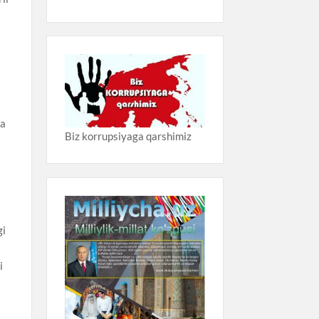
da
Biz korrupsiyaga qarshimiz
gi
i