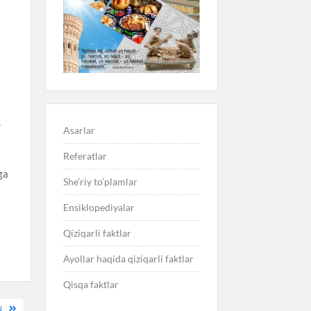
,
Asarlar
Referatlar
ga
She’riy to’plamlar
Ensiklopediyalar
Qiziqarli faktlar
Ayollar haqida qiziqarli faktlar
Qisqa faktlar
N