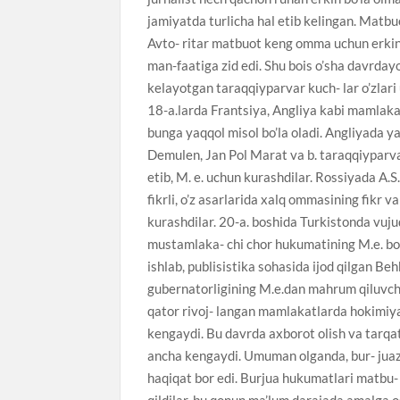
jamiyatda turlicha hal etib kelingan. Matb
Avto- ritar matbuot keng omma uchun erkin
man-faatiga zid edi. Shu bois o’sha davrdayo
kelayotgan taraqqiyparvar kuch- lar o’zlari u
18-a.larda Frantsiya, Angliya kabi mamlaka
bunga yaqqol misol bo’la oladi. Angliyada ya
Demulen, Jan Pol Marat va b. taraqqiyparvar 
etib, M. e. uchun kurashdilar. Rossiyada A.S
fikrli, o’z asarlarida xalq ommasining fikr va
kurashdilar. 20-a. boshida Turkistonda vuju
mustamlaka- chi chor hukumatining M.e. bor
ishlab, publisistika sohasida ijod qilgan Be
gubernatorligining M.e.dan mahrum qiluvchi 
qator rivoj- langan mamlakatlarda hokimiya
kengaydi. Bu davrda axborot olish va tarqat
ancha kengaydi. Umuman olganda, bur- juaz
haqiqat bor edi. Burjua hukumatlari matbu-
qildilar, bu qonun ma’lum darajada amalga o