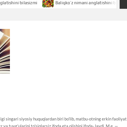
i bilasizmi
Baliqko’z nimani anglatishini bilasizmi
ligi singari siyosiy huquqlardan biri bo’lib, matbu-otning erkin faoliyat
r va tuyg’ularini to’siqlarsiz ifoda eta olishini ifoda- laydi. M.e. —