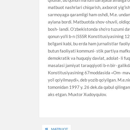
matbuot nashrlari chiqarish, axborot yig’ish
sarmoyaga qaramligi ham oshdi, M.e. undan x
aylana bordi. Matbuotda shov-shuvli, oldiqo
bosh- landi. O’zbekistonda sho’ro tuzumi d
qonun yo’li b-n (SSSR Konstitusiyasining 12
bo’lgani kabi, bu erda ham jurnalistlar faol
butun faoliyati kommuni- stik partiya mafkur
demokratik va huquqiy davlat, adolat- li fu
masalasi jamiyat taraqqiyoti b-n bir- galik
Konstitusiyasining 67moddasida «Om- maviy
yo’l qo’yilmaydi», deb yozib qo’yilgan. M.e.n
tomonidan 1997 y. 26 dek.da qabul qilingan 
aks etgan. Muxtor Xudoyqulov.
Post
MATBUOT