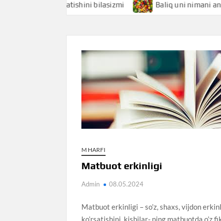
nimani anglatishini bilasizmi
Baliq uni nimani anglatishin
M HARFI
Matbuot erkinligi
Admin
08.05.2024
Matbuot erkinligi – so’z, shaxs, vijdon erkin
ko’rsatishini, kishilar- ning matbuotda o’z fik