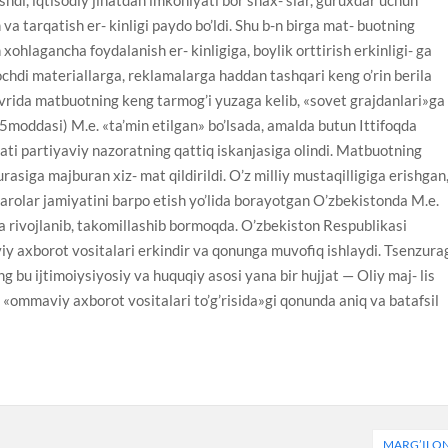
 va tarqatish er- kinligi paydo bo’ldi. Shu b-n birga mat- buotning
ohlagancha foydalanish er- kinligiga, boylik orttirish erkinligi- ga
chdi materiallarga, reklamalarga haddan tashqari keng o’rin berila
avrida matbuotning keng tarmog’i yuzaga kelib, «sovet grajdanlari»ga
5moddasi) M.e. «ta’min etilgan» bo’lsada, amalda butun Ittifoqda
iyati partiyaviy nazoratning qattiq iskanjasiga olindi. Matbuotning
asiga majburan xiz- mat qildirildi. O’z milliy mustaqilligiga erishgan
qarolar jamiyatini barpo etish yo’lida borayotgan O’zbekistonda M.e.
da rivojlanib, takomillashib bormoqda. O’zbekiston Respublikasi
 axborot vositalari erkindir va qonunga muvofiq ishlaydi. Tsenzura
ing bu ijtimoiysiyosiy va huquqiy asosi yana bir hujjat — Oliy maj- lis
«ommaviy axborot vositalari to’g’risida»gi qonunda aniq va batafsil
MARG’ILO