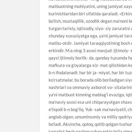
matbuotning mohiyatini, uning jamiyat xayot
kurinishlaridan biri sifatida qaraladi. «Erkin
bo’lish, mustaqillik, ozodlik degan ma’noni 
turgan tarixiy, iqtisodiy, siyo- siy zaruratn
shunday xususiyatga ega, ya’ni jamiyat tar
matbu-otdir. Jamiyat taraqqiyotining bosh 
erkindir. M.e.ning 3 asosi mavjud: ijtimoiy- 
qaysi ijtimoiy borlik- da, qanday tuzumda fao
mafkura va g’oyalarga xiz- mat qilishidan k
b-n ifodalanadi: har bir ja- miyat, har bir t
ko’rsatmalar, bu borada olib boriladigan siy
nashrlari va ommaviy axborot vo- sitalarini
ya’ni matbuot kimning mablag’i evaziga, iqtis
ma’naviy asosi esa uni chiqarayotgan shaxs, 
e’tiqodi b-n bog’liq. Yuk- sak ma’naviyatli, c
anglab olgan, umuminsoniy va milliy qadriyat
bo’ladi. Aksincha, qoloq, qotib qolgan tushu
jurnalist hech qachon ruhan erkin bo’la olm