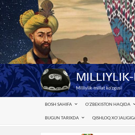
Skip
to
content
MILLIYLIK
Milliylik-millat ko'zgusi
BOSH SAHIFA
O’ZBEKISTON HAQIDA
BUGUN TARIXDA
QISHLOQ XO’JALIGI