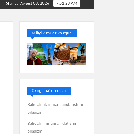
Baliq nimani anglatishini bilasizmi
Balans nimani angl
Shanba, Avgust 08, 2026
9:52:29 AM
Milliylik-millat ko’zgusi
Oxirgi ma’lumotlar
Baliqchilik nimani anglatishini
bilasizmi
Baliqchi nimani anglatishini
bilasizmi