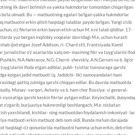
uotning ilk davri bo’lmish va yakka hukmdorlar tomonidan chiqarilgan
 bo’la olmadi. Bu — matbuotning egalari bo’lgan yakka hukmdorlar
q matbuotni erkin qilish haqidagi talablar paydo bo’lgan. Yangi o’sib
chun, o’z fikrlarini erkin bayon etish uchun M. e.ni talab qildilar. 17-
tlarda yuz bergan inqilobiy voqealar davridagi M.e. uchun kurash
shab ijod etgan Jozef Addison, ri- Chard stil, Frantsiyada Kamil
jurnalistlar o’z asarlarida xalq om- masining fikr va tuyg’ularini ifo
.Pushkin, N.A.Nekrasov, N.G. Cherni- shevskiy, A.N.Gersen va b. ilg’or
 tuyg’ularini ifoda etgan adiblar, publi- tsistlar tsenzuraga qarshi
dga kelgan jadid matbuoti (q. Jadidchi- lik) namoyandalari ham
asidagi qattiq zulmiga qarshi chiqqan edilar. Bu davrda matbuotda
hbudiy, Munav- varqori, Avloniy va b. ham chor Rossiya- si general-
siyosatiga qarshi keskin fikrlar aytgan edilar. Keyinchalik, dunyoda
t o’zgarib, burjuaziya hukmronligi boshlangach, M.e. nisbatan
ish yaxshilandi, kishilar- ning matbuotdan foydalanish imkoniyat- lar
iya matbuoti erkin matbuot deb nom oldi. Bunda ma’lum darajada
 ot haqidagi o’z qonunlarida matbuotni hamma uchun erkin, deb e’lon
shdi, iqtisodiy jihatdan imkoniyati bor shax- slar, guruxdar uchun