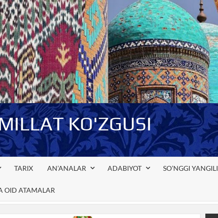
-MILLAT KO'ZGUSI
TARIX
AN’ANALAR
ADABIYOT
SO’NGGI YANGIL
GA OID ATAMALAR