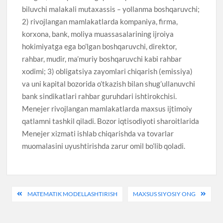
biluvchi malakali mutaxassis
–
yollanma boshqaruvchi;
2) rivojlangan mamlakatlarda kompaniya, firma,
korxona, bank, moliya muassasalarining ijroiya
hokimiyatga ega bo’lgan boshqaruvchi, direktor,
rahbar, mudir, ma’muriy boshqaruvchi kabi rahbar
xodimi; 3) obligatsiya zayomlari chiqarish (emissiya)
va uni kapital bozorida o’tkazish bilan shug’ullanuvchi
bank sindikatlari rahbar guruhdari ishtirokchisi.
Menejer rivojlangan mamlakatlarda maxsus ijtimoiy
qatlamni tashkil qiladi. Bozor iqtisodiyoti sharoitlarida
Menejer xizmati ishlab chiqarishda va tovarlar
muomalasini uyushtirishda zarur omil bo’lib qoladi.
Post
MATEMATIK MODELLASHTIRISH
MAXSUS SIYOSIY ONG
menyusi