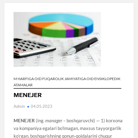
M HARFIGA OID FUQAROLIK JAMIYATIGA OID ENSIKLOPEDIK
ATAMALAR
MENEJER
Admin
04.05.2023
MENEJER
(ing.
manager –
boshqaruvchi) — 1) korxona
va kompaniya egalari bo’lmagan, maxsus tayyorgarlik
ko’rgan, boshqarishning qonun-qoidalarini chuqur