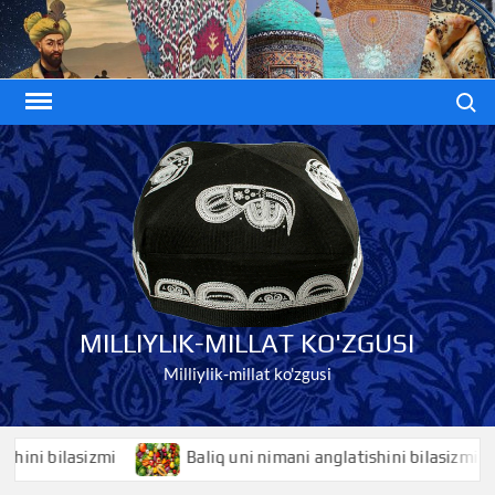
Skip
to
content
Search
MILLIYLIK-MILLAT KO'ZGUSI
Milliylik-millat ko'zgusi
i bilasizmi
Baliq uni nimani anglatishini bilasizmi