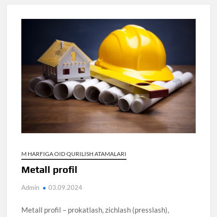
M HARFIGA OID QURILISH ATAMALARI
Metall profil
Admin
03.09.2024
Metall profil – prokatlash, zichlash (presslash),