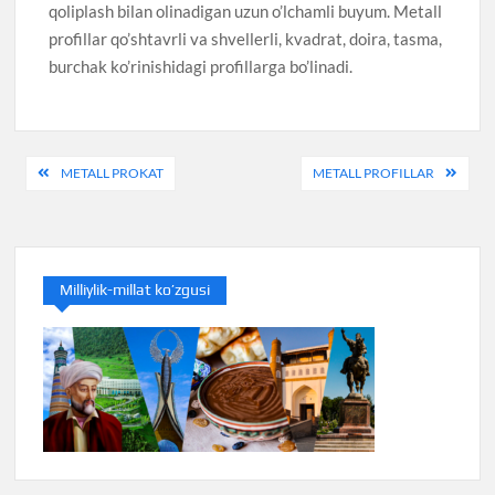
qoliplash bilan olinadigan uzun o’lchamli buyum. Metall
profillar qo’shtavrli va shvellerli, kvadrat, doira, tasma,
burchak ko’rinishidagi profillarga bo’linadi.
Post
METALL PROKAT
METALL PROFILLAR
menyusi
Milliylik-millat ko’zgusi