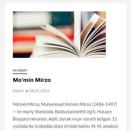
M HARFI
Mo’min Mirzo
Admin
08.05.2024
Mo’min Mirzo, Muhammad Mo’min Mirzo (1486-1497)
— te-muriy Shahzoda. Badiuzzamonttt o’g’li. Husayn
Boyqaro nevarasi. Aqlli, ziyrak va ja- soratli bo’lgan. 11
yoshida As-trobodda otasi o’rnida hokim. M. M. amakisi