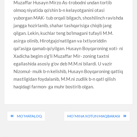
Muzaffar Husayn Mirzo As-trobodni undan tortib
olmoq niyatida qo’shin b-n kelayotganini otasi
yuborgan MAK- tub orqali bilgach, shoshilinch ravishda
jangga hozirlanib, shahar tashqarisiga chiqib jang
qilgan. Lekin, kuchlar teng bo’lmagani tufayli M.M.
asirga olinib, Hirotgajo’natilgan va Ixtiyoriddin
qal’asiga qamab qo’yilgan. Husayn Boyqaroning xoti- ni
Xadicha begim o’g’li Muzaffar Mir- zoning taxtni
egallashida asosiy g’ov deb M.M.ni bilardi. U vazir
Nizomul- mulk b-n kelishib, Husayn Boyqaroning qattiq
mastligidan foydalanib, M.M.ni zudlik b-n qatl qilish
haqidagi farmon- ga muhr bostirib olgan.
Post
MO’MATALOQ
MO’MINA XOTUN MAQBARASI
menyusi