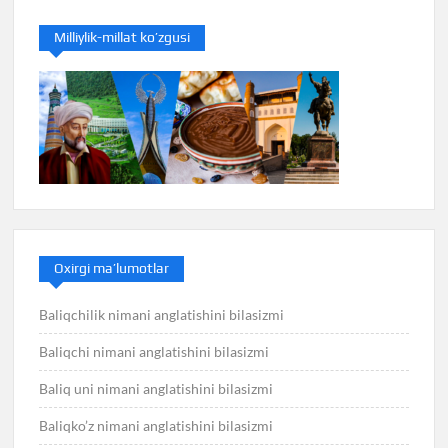
Milliylik-millat ko’zgusi
Oxirgi ma’lumotlar
Baliqchilik nimani anglatishini bilasizmi
Baliqchi nimani anglatishini bilasizmi
Baliq uni nimani anglatishini bilasizmi
Baliqko’z nimani anglatishini bilasizmi