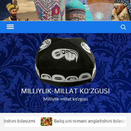
Skip
to
content
Search
MILLIYLIK-MILLAT KO'ZGUSI
Milliylik-millat ko'zgusi
ini bilasizmi
Baliq uni nimani anglatishini bilasizmi