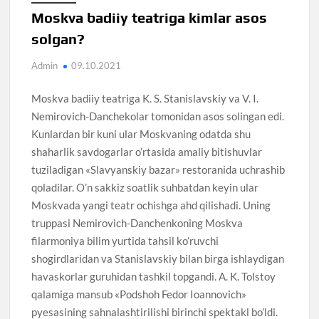
Moskva badiiy teatriga kimlar asos
solgan?
Admin
09.10.2021
Moskva badiiy teatriga K. S. Stanislavskiy va V. I.
Nemirovich-Danchekolar tomonidan asos solingan edi.
Kunlardan bir kuni ular Moskvaning odatda shu
shaharlik savdogarlar o’rtasida amaliy bitishuvlar
tuziladigan «Slavyanskiy bazar» restoranida uchrashib
qoladilar. O’n sakkiz soatlik suhbatdan keyin ular
Moskvada yangi teatr ochishga ahd qilishadi. Uning
truppasi Nemirovich-Danchenkoning Moskva
filarmoniya bilim yurtida tahsil ko’ruvchi
shogirdlaridan va Stanislavskiy bilan birga ishlaydigan
havaskorlar guruhidan tashkil topgandi. A. K. Tolstoy
qalamiga mansub «Podshoh Fedor Ioannovich»
pyesasining sahnalashtirilishi birinchi spektakl bo’ldi.