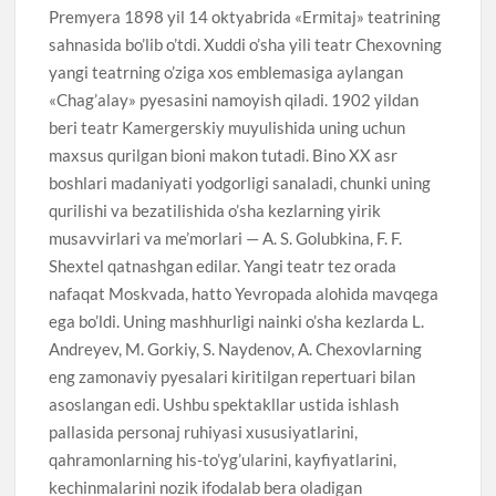
Premyera 1898 yil 14 oktyabrida «Ermitaj» teatrining
sahnasida bo’lib o’tdi. Xuddi o’sha yili teatr Chexovning
yangi teatrning o’ziga xos emblemasiga aylangan
«Chag’alay» pyesasini namoyish qiladi. 1902 yildan
beri teatr Kamergerskiy muyulishida uning uchun
maxsus qurilgan bioni makon tutadi. Bino XX asr
boshlari madaniyati yodgorligi sanaladi, chunki uning
qurilishi va bezatilishida o’sha kezlarning yirik
musavvirlari va me’morlari — A. S. Golubkina, F. F.
Shextel qatnashgan edilar. Yangi teatr tez orada
nafaqat Moskvada, hatto Yevropada alohida mavqega
ega bo’ldi. Uning mashhurligi nainki o’sha kezlarda L.
Andreyev, M. Gorkiy, S. Naydenov, A. Chexovlarning
eng zamonaviy pyesalari kiritilgan repertuari bilan
asoslangan edi. Ushbu spektakllar ustida ishlash
pallasida personaj ruhiyasi xususiyatlarini,
qahramonlarning his-to’yg’ularini, kayfiyatlarini,
kechinmalarini nozik ifodalab bera oladigan