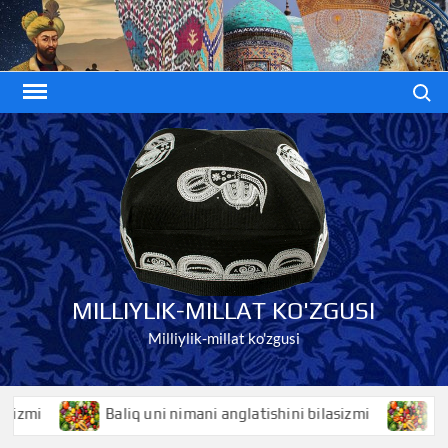
Skip
to
content
Search
MILLIYLIK-MILLAT KO'ZGUSI
Milliylik-millat ko'zgusi
Baliq uni nimani anglatishini bilasizmi
Baliqko’