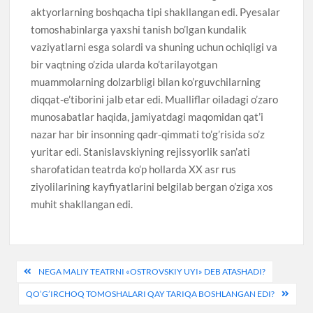
aktyorlarning boshqacha tipi shakllangan edi. Pyesalar
tomoshabinlarga yaxshi tanish bo’lgan kundalik
vaziyatlarni esga solardi va shuning uchun ochiqligi va
bir vaqtning o’zida ularda ko’tarilayotgan
muammolarning dolzarbligi bilan ko’rguvchilarning
diqqat-e’tiborini jalb etar edi. Mualliflar oiladagi o’zaro
munosabatlar haqida, jamiyatdagi maqomidan qat’i
nazar har bir insonning qadr-qimmati to’g’risida so’z
yuritar edi. Stanislavskiyning rejissyorlik san’ati
sharofatidan teatrda ko’p hollarda XX asr rus
ziyolilarining kayfiyatlarini belgilab bergan o’ziga xos
muhit shakllangan edi.
Post
NEGA MALIY TEATRNI «OSTROVSKIY UYI» DEB ATASHADI?
menyusi
QO’G’IRCHOQ TOMOSHALARI QAY TARIQA BOSHLANGAN EDI?