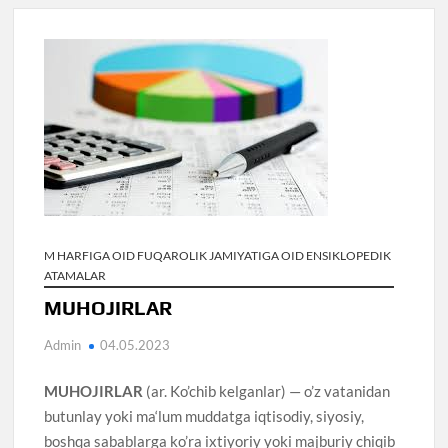
M HARFIGA OID FUQAROLIK JAMIYATIGA OID ENSIKLOPEDIK
ATAMALAR
MUHOJIRLAR
Admin
04.05.2023
MUHOJIRLAR
(ar. Ko’chib kelganlar) — o’z vatanidan
butunlay yoki ma‘lum muddatga iqtisodiy, siyosiy,
boshqa sabablarga ko’ra ixtiyoriy yoki majburiy chiqib