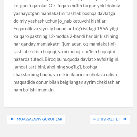
ketgan fuqarolar. O’zi fuqaro bo’lib turgan yoki doimiy
yashayotgan mamlakatini tashlab boshqa davlatga
doimiy yashash uchun jo‗nab ketuvchi kishilar.
Fuqarolik va siyosiy huquqlar to’g’risidagi 1966-yilgi
xalqaro paktning 12-modda 2-bandi har bir kishining
har qanday mamlakatni (jumladan, o’z mamlakatini)
tashlab ketish huquqi, ya‘ni muhojir bo’lish huquqini
nazarda tutadi. Biroq bu huquqda davlat xavfsizligini,
jamoat tartibini, aholining sog’lig’i, boshqa
shaxslarning huquq va erkinliklarini muhofaza qilish
maqsadida qonun bilan belgilangan ayrim cheklashlar
ham bo’lishi mumkin.
Post
MUASSASAVIY GURUHLAR
MUNISIPALITET
menyusi