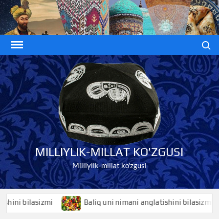
Skip
to
content
Search
MILLIYLIK-MILLAT KO'ZGUSI
Milliylik-millat ko'zgusi
i bilasizmi
Baliq uni nimani anglatishini bilasizmi