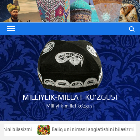
Skip
to
content
Search
MILLIYLIK-MILLAT KO'ZGUSI
Milliylik-millat ko'zgusi
 bilasizmi
Baliq uni nimani anglatishini bilasizmi