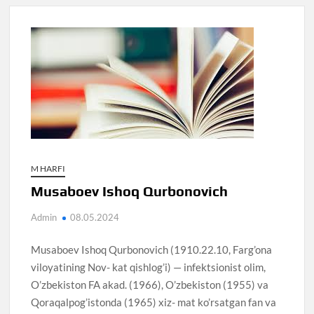
M HARFI
Musaboev Ishoq Qurbonovich
Admin
08.05.2024
Musaboev Ishoq Qurbonovich (1910.22.10, Farg’ona
viloyatining Nov- kat qishlog’i) — infektsionist olim,
O’zbekiston FA akad. (1966), O’zbekiston (1955) va
Qoraqalpog’istonda (1965) xiz- mat ko’rsatgan fan va