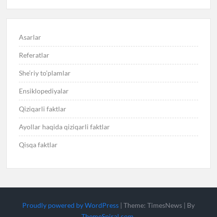
Asarlar
Referatlar
She’riy to’plamlar
Ensiklopediyalar
Qiziqarli faktlar
Ayollar haqida qiziqarli faktlar
Qisqa faktlar
Proudly powered by WordPress
|
Theme: TimesNews
|
By
ThemeSpiral.com
.