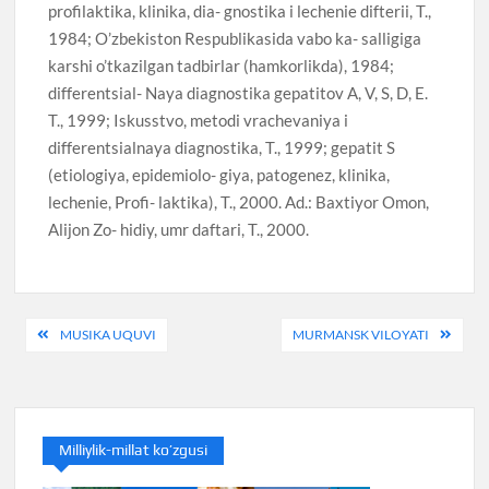
profilaktika, klinika, dia- gnostika i lechenie difterii, T.,
1984; O’zbekiston Respublikasida vabo ka- salligiga
karshi o’tkazilgan tadbirlar (hamkorlikda), 1984;
differentsial- Naya diagnostika gepatitov A, V, S, D, E.
T., 1999; Iskusstvo, metodi vrachevaniya i
differentsialnaya diagnostika, T., 1999; gepatit S
(etiologiya, epidemiolo- giya, patogenez, klinika,
lechenie, Profi- laktika), T., 2000. Ad.: Baxtiyor Omon,
Alijon Zo- hidiy, umr daftari, T., 2000.
Post
MUSIKA UQUVI
MURMANSK VILOYATI
menyusi
Milliylik-millat ko’zgusi