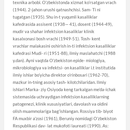
texnika arbobi. O’zbekistonda xizmat ko’rsatgan vrach
(1944). 2-jahon urushi qatnashchisi. Sam- Ti ni
tugatgan (1935). Shu in-t yuqumli kasalliklar
kafedrasida assisent (1938— 41), dosent (1944-49),
mudir va shahar infektsion kasaliklar klinik
kasalxonasi bosh vrachi (1949-51). Tosh- kent
vrachlar malakasini oshirish in-ti infektsion kasalliklar
kafedrasi Mudi- ri (1951-88), ilmiy maslahatchi (1988
y.dan). Ayni vaqtda O’zbekiston epide- miologiya,
mikrobiologiya va infektsi- on kasalliklar i.t institutida
ilmiy ishlar bo’yicha direktor o’rinbosari (1962-70),
mazkur in-tning asosiy tash- kilotchilaridan. Ilmiy
ishlari Marka- ziy Osiyoda keng tarkalgan me’da-ichak
sistemasida uchraydigan infektsion kasalliklarning
patogenezi, klinik xususiyatlari, davolash va oldini
olish muammolariga bag’ishlangan. Rossiya tib- biyot
FA muxbir a’zosi (1961), Beruniy nomidagi O’zbekiston
Respublikasi dav- lat mukofoti laureati (1990). As: