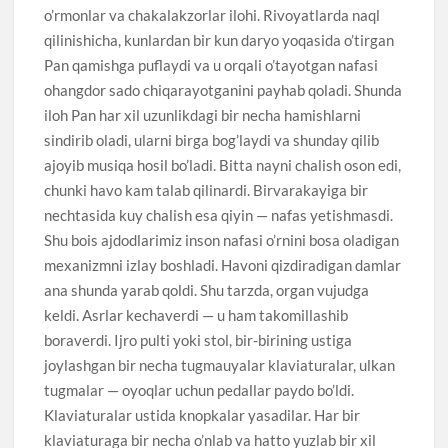
o’rmonlar va chakalakzorlar ilohi. Rivoyatlarda naql
qilinishicha, kunlardan bir kun daryo yoqasida o’tirgan
Pan qamishga puflaydi va u orqali o’tayotgan nafasi
ohangdor sado chiqarayotganini payhab qoladi. Shunda
iloh Pan har xil uzunlikdagi bir necha hamishlarni
sindirib oladi, ularni birga bog’laydi va shunday qilib
ajoyib musiqa hosil bo’ladi. Bitta nayni chalish oson edi,
chunki havo kam talab qilinardi. Birvarakayiga bir
nechtasida kuy chalish esa qiyin — nafas yetishmasdi.
Shu bois ajdodlarimiz inson nafasi o’rnini bosa oladigan
mexanizmni izlay boshladi. Havoni qizdiradigan damlar
ana shunda yarab qoldi. Shu tarzda, organ vujudga
keldi. Asrlar kechaverdi — u ham takomillashib
boraverdi. Ijro pulti yoki stol, bir-birining ustiga
joylashgan bir necha tugmauyalar klaviaturalar, ulkan
tugmalar — oyoqlar uchun pedallar paydo bo’ldi.
Klaviaturalar ustida knopkalar yasadilar. Har bir
klaviaturaga bir necha o’nlab va hatto yuzlab bir xil