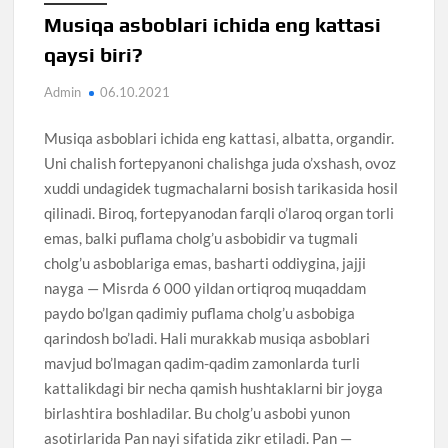
Musiqa asboblari ichida eng kattasi
qaysi biri?
Admin
06.10.2021
Musiqa asboblari ichida eng kattasi, albatta, organdir.
Uni chalish fortepyanoni chalishga juda o’xshash, ovoz
xuddi undagidek tugmachalarni bosish tarikasida hosil
qilinadi. Biroq, fortepyanodan farqli o’laroq organ torli
emas, balki puflama cholg’u asbobidir va tugmali
cholg’u asboblariga emas, basharti oddiygina, jajji
nayga — Misrda 6 000 yildan ortiqroq muqaddam
paydo bo’lgan qadimiy puflama cholg’u asbobiga
qarindosh bo’ladi. Hali murakkab musiqa asboblari
mavjud bo’lmagan qadim-qadim zamonlarda turli
kattalikdagi bir necha qamish hushtaklarni bir joyga
birlashtira boshladilar. Bu cholg’u asbobi yunon
asotirlarida Pan nayi sifatida zikr etiladi. Pan —