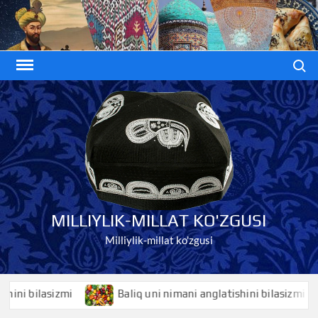
Skip
to
content
Search
MILLIYLIK-MILLAT KO'ZGUSI
Milliylik-millat ko'zgusi
bilasizmi
Baliq uni nimani anglatishini bilasizmi