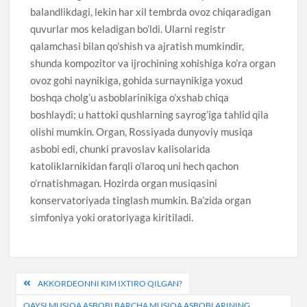
balandlikdagi, lekin har xil tembrda ovoz chiqaradigan
quvurlar mos keladigan bo’ldi. Ularni registr
qalamchasi bilan qo’shish va ajratish mumkindir,
shunda kompozitor va ijrochining xohishiga ko’ra organ
ovoz gohi naynikiga, gohida surnaynikiga yoxud
boshqa cholg’u asboblarinikiga o’xshab chiqa
boshlaydi; u hattoki qushlarning sayrog’iga tahlid qila
olishi mumkin. Organ, Rossiyada dunyoviy musiqa
asbobi edi, chunki pravoslav kalisolarida
katoliklarnikidan farqli o’laroq uni hech qachon
o’rnatishmagan. Hozirda organ musiqasini
konservatoriyada tinglash mumkin. Ba’zida organ
simfoniya yoki oratoriyaga kiritiladi.
Post
AKKORDEONNI KIM IXTIRO QILGAN?
menyusi
QAYSI MUSIQA ASBOBI BARCHA MUSIQA ASBOBLARINING