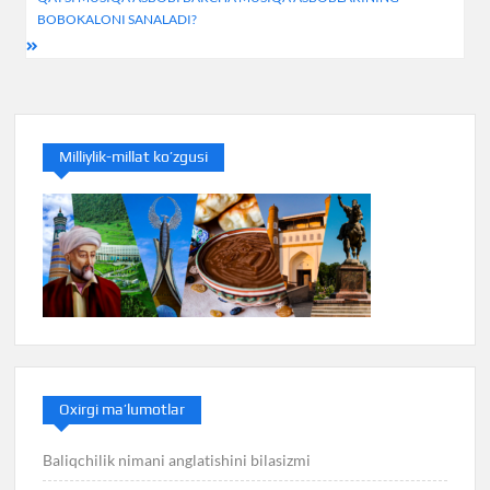
BOBOKALONI SANALADI?
Milliylik-millat ko’zgusi
Oxirgi ma’lumotlar
Baliqchilik nimani anglatishini bilasizmi