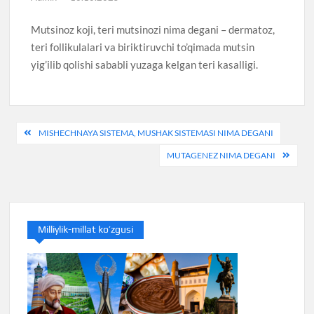
Mutsinoz koji, teri mutsinozi nima degani – dermatoz,
teri follikulalari va biriktiruvchi to’qimada mutsin
yig’ilib qolishi sababli yuzaga kelgan teri kasalligi.
Post
MISHECHNAYA SISTEMA, MUSHAK SISTEMASI NIMA DEGANI
menyusi
MUTAGENEZ NIMA DEGANI
Milliylik-millat ko’zgusi