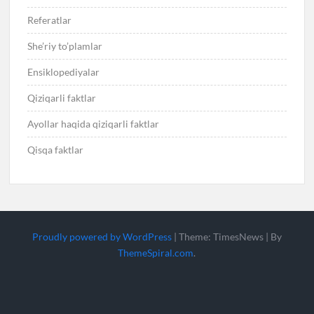
Referatlar
She’riy to’plamlar
Ensiklopediyalar
Qiziqarli faktlar
Ayollar haqida qiziqarli faktlar
Qisqa faktlar
Proudly powered by WordPress
|
Theme: TimesNews
|
By
ThemeSpiral.com
.