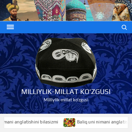
Skip
to
content
Search
MILLIYLIK-MILLAT KO'ZGUSI
Milliylik-millat ko'zgusi
i anglatishini bilasizmi
Baliq uni nimani anglatishini bil