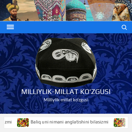
Skip
to
content
Search
MILLIYLIK-MILLAT KO'ZGUSI
Milliylik-millat ko'zgusi
i
Baliq uni nimani anglatishini bilasizmi
Baliqko’