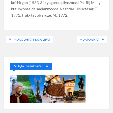
ko’chirgan (1533-34) yagona qo’lyozmasi Pa- Rij Milliy
kutubxonasida saqlanmoqda. Nashrlari: Muxtasar, T.,
1971; trak- tat ob aruze, M., 1972.
Post
MUXOLAFAT, MUXOLIFAT
MUXTORIYAT
menyusi
Milliylik-millat ko’zgusi