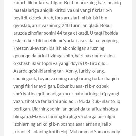
kamchiliklar ko’rsatilgan. Bo- bur aruzning ba’zi noaniq
masalalariga aniqlik kiritdi va uni yangi fikrlar b-n
boyitdi, o’zbek, Arab, fors aruzlari- ni bir-biri b-n
qiyoslab, aruz vaznining 248 turini aniqladi. Bobur
aruzda zihoflar sonini 44 taga etkazdi. U taqti’bobida
eski o’zbek tili fonetik me’yorlari asosida na- voiyning
«mezon ul-avzon»ida ishlab chiqilgan aruzning
qonunqoidalarini tizimga solib, ba’zi baxrlar orasida
o’xshashliklar topdi va yangi doyra IX- tiro qildi.
Asarda qo’shiklarning tar- Xoniy, turkiy, o’lang,
shuningdek, tuyuq va uning rangbarang turlari haqida
yangi fikrlar aytilgan. Bobur bu asa- ri b-n o’zbek
she’riyatida qo’llanadigan aruz bahrlarining ko’p yangi
vazn, zihof va far’larini aniqladi. «M.»da Ruk- nlar to’liq
berilgan. Ularning sonini aniqdashda talaffuz hisobga
olingan. «M.»vaznlarning ko’pligi va ularga be- rilgan
izohlarning anikdigi b-n boshqa asarlardan ajralib
turadi. Risolaning kotib Hoji Muhammad Samarqandiy