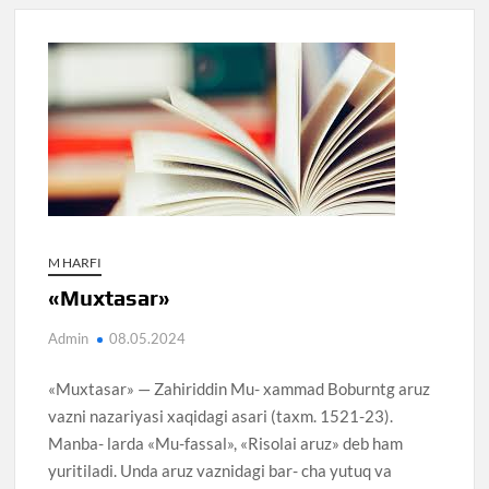
M HARFI
«Muxtasar»
Admin
08.05.2024
«Muxtasar» — Zahiriddin Mu- xammad Boburntg aruz
vazni nazariyasi xaqidagi asari (taxm. 1521-23).
Manba- larda «Mu-fassal», «Risolai aruz» deb ham
yuritiladi. Unda aruz vaznidagi bar- cha yutuq va