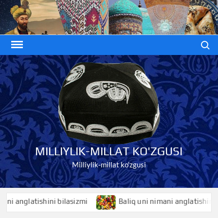
Skip
to
content
Search
MILLIYLIK-MILLAT KO'ZGUSI
Milliylik-millat ko'zgusi
nglatishini bilasizmi
Baliq uni nimani anglatishini bilasi