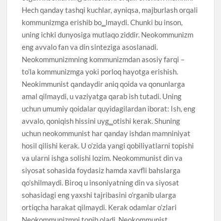
Hech qanday tashqi kuchlar, ayniqsa, majburlash orqali
kommunizmga erishib bo‗lmaydi. Chunki bu inson,
uning ichki dunyosiga mutlaqo ziddir. Neokommunizm
eng avvalo fan va din sinteziga asoslanadi.
Neokommunizmning kommunizmdan asosiy farqi –
to’la kommunizmga yoki porloq hayotga erishish.
Neokimmunist qandaydir aniq qoida va qonunlarga
amal qilmaydi, u vaziyatga qarab ish tutadi. Uning
uchun umumiy qoidalar quyidagilardan iborat: Ish, eng
avvalo, qoniqish hissini uyg‗otishi kerak. Shuning
uchun neokommunist har qanday ishdan mamniniyat
hosil qilishi kerak. U o’zida yangi qobiliyatlarni topishi
va ularni ishga solishi lozim. Neokommunist din va
siyosat sohasida foydasiz hamda xavfli bahslarga
qo’shilmaydi. Biroq u insoniyatning din va siyosat
sohasidagi eng yaxshi tajribasini o’rganib ularga
ortiqcha harakat qilmaydi. Kerak odamlar o’zlari
Neokommunizmni topib oladi. Neokommunist