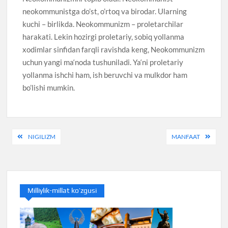
neokommunistga do’st, o’rtoq va birodar. Ularning
kuchi – birlikda. Neokommunizm – proletarchilar
harakati. Lekin hozirgi proletariy, sobiq yollanma
xodimlar sinfidan farqli ravishda keng, Neokommunizm
uchun yangi ma‘noda tushuniladi. Ya‘ni proletariy
yollanma ishchi ham, ish beruvchi va mulkdor ham
bo’lishi mumkin.
Post
NIGILIZM
MANFAAT
menyusi
Milliylik-millat ko’zgusi