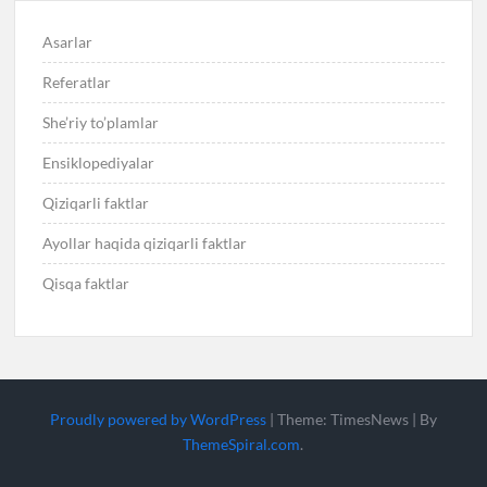
Asarlar
Referatlar
She’riy to’plamlar
Ensiklopediyalar
Qiziqarli faktlar
Ayollar haqida qiziqarli faktlar
Qisqa faktlar
Proudly powered by WordPress
|
Theme: TimesNews
|
By
ThemeSpiral.com
.