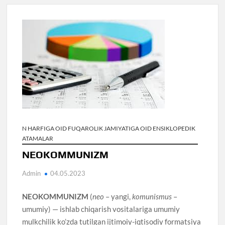
N HARFIGA OID FUQAROLIK JAMIYATIGA OID ENSIKLOPEDIK
ATAMALAR
NEOKOMMUNIZM
Admin
04.05.2023
NEOKOMMUNIZM
(
neo
– yangi,
komunismus
–
umumiy) — ishlab chiqarish vositalariga umumiy
mulkchilik ko’zda tutilgan ijtimoiy-iqtisodiy formatsiya