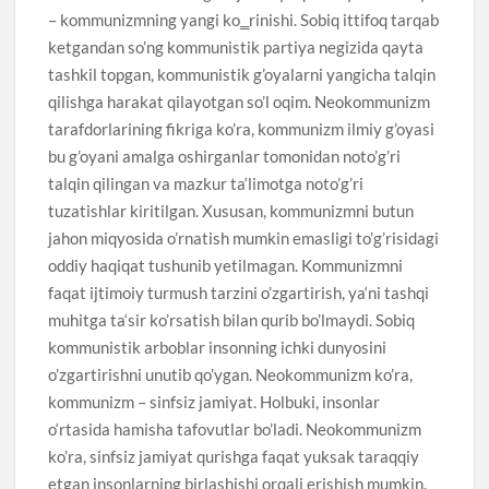
– kommunizmning yangi ko‗rinishi. Sobiq ittifoq tarqab
ketgandan so’ng kommunistik partiya negizida qayta
tashkil topgan, kommunistik g’oyalarni yangicha talqin
qilishga harakat qilayotgan so’l oqim. Neokommunizm
tarafdorlarining fikriga ko’ra, kommunizm ilmiy g’oyasi
bu g’oyani amalga oshirganlar tomonidan noto’g’ri
talqin qilingan va mazkur ta‘limotga noto’g’ri
tuzatishlar kiritilgan. Xususan, kommunizmni butun
jahon miqyosida o’rnatish mumkin emasligi to’g’risidagi
oddiy haqiqat tushunib yetilmagan. Kommunizmni
faqat ijtimoiy turmush tarzini o’zgartirish, ya‘ni tashqi
muhitga ta‘sir ko’rsatish bilan qurib bo’lmaydi. Sobiq
kommunistik arboblar insonning ichki dunyosini
o’zgartirishni unutib qo’ygan. Neokommunizm ko’ra,
kommunizm – sinfsiz jamiyat. Holbuki, insonlar
o‘rtasida hamisha tafovutlar bo’ladi. Neokommunizm
ko’ra, sinfsiz jamiyat qurishga faqat yuksak taraqqiy
etgan insonlarning birlashishi orqali erishish mumkin.