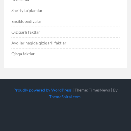
She’riy to’plamlar
Ensiklopediyalar
Qiziqarli faktlar
Ayollar haqida qiziqarli faktlar
Qisqa faktlar
Proudly powered by WordPress
|
Theme: TimesNews
|
By
ThemeSpiral.com
.