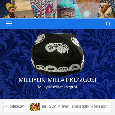
Skip
to
content
Search
MILLIYLIK-MILLAT KO'ZGUSI
Milliylik-millat ko'zgusi
bilasizmi
Baliq uni nimani anglatishini bilasizmi