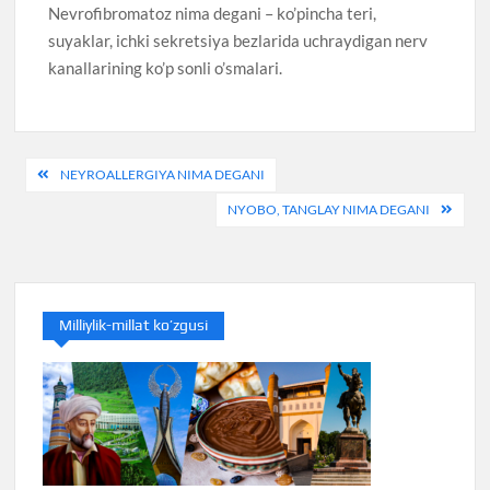
Nevrofibromatoz nima degani – ko’pincha teri,
suyaklar, ichki sekretsiya bezlarida uchraydigan nerv
kanallarining ko’p sonli o’smalari.
Post
NEYROALLERGIYA NIMA DEGANI
menyusi
NYOBO, TANGLAY NIMA DEGANI
Milliylik-millat ko’zgusi