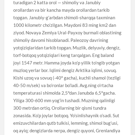
turadigan 2 katta orol — shimoliy va Janubiy
orollardan va bir kancha mayda orollardan tarkib
topgan. Janubiy-g’arbdan shimoli-sharqqa taxminan
1000 kilometr cho’zilgan. Maydoni 83 ming km2 dan
ziyod. Novaya Zemlya Ural-Payxoy burmali oblastining
shimoliy davomi hisoblanadi. Paleozoy davrining
yotqiziqlaridan tarkib topgan. Muzlik, delyuviy, dengiz,
torf-botqoq yotqiziqlari keng tarqalgan. Eng baland
joyi 1547 metr. Hamma joyda ko’p yillik to’ngib yotgan
muzloq yerlar bor. Iqlimi dengiz Arktika iqlimi, sovuq.
Kishi uzoq va sovuq (-40° gacha), kuchli shamol (tezligi
40-50 m/sek) va bo’ronlar bo’ladi. Avg.ning o’rtacha
temperaturasi shimolda 2,5°dan Janubda 6,5°gacha.
Yiliga 300-600 mm yog’in tushadi. Muzning qalinligi
300 metrdan ortiq. Orollarning bir qismi tundra
zonasida. Ko’p joylar botqoq. Yo’sinlishaynik o’sadi. Sut
emizuvchilardan qutb tulkisi, lemming, shimol bug’usi,
oq ayiq; dengizlarda nerpa, dengiz quyoni, Grenlandiya