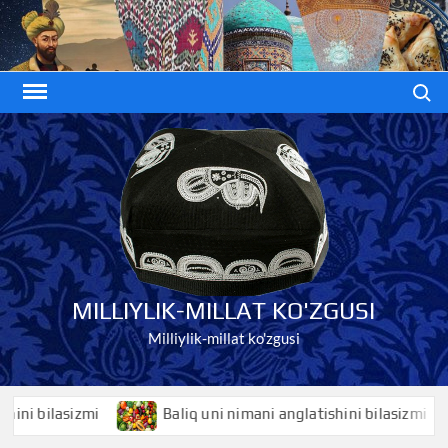
Skip
to
content
Search
MILLIYLIK-MILLAT KO'ZGUSI
Milliylik-millat ko'zgusi
bilasizmi
Baliq uni nimani anglatishini bilasizmi