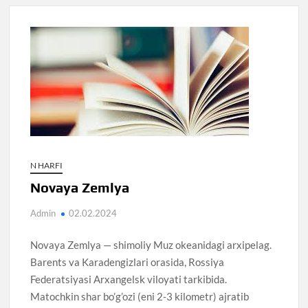
N HARFI
Novaya Zemlya
Admin
02.02.2024
Novaya Zemlya — shimoliy Muz okeanidagi arxipelag.
Barents va Karadengizlari orasida, Rossiya
Federatsiyasi Arxangelsk viloyati tarkibida.
Matochkin shar bo’g’ozi (eni 2-3 kilometr) ajratib