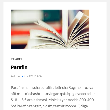
P HARFI
Parafin
Admin
07.02.2024
Parafin (nemischa paraffin, lotincha Ragshp — oz va
affi ns — o’xshash) — to’yingan qattiq uglevodorodlar
S18 — S,5 aralashmasi. Molekulyar modda 300-400.
Sof Parafin rangsiz, hidsiz, ta’msiz modda. Qo’lga