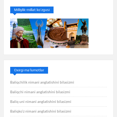
Milliylik-millat ko’zgusi
Oxirgi ma’lumotlar
Baliqchilik nimani anglatishini bilasizmi
Baliqchi nimani anglatishini bilasizmi
Baliq uni nimani anglatishini bilasizmi
Baliqko’z nimani anglatishini bilasizmi