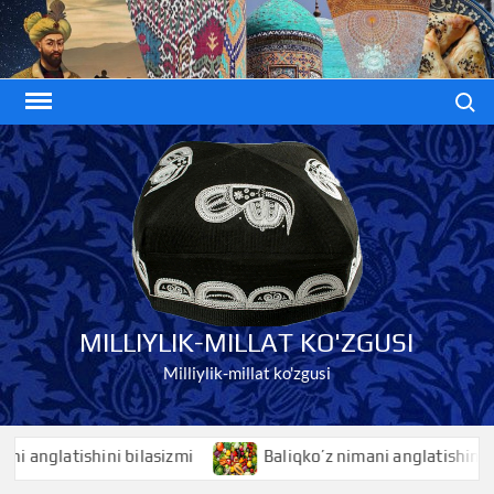
Skip
to
content
Search
MILLIYLIK-MILLAT KO'ZGUSI
Milliylik-millat ko'zgusi
nglatishini bilasizmi
Baliqko’z nimani anglatishini bilasi