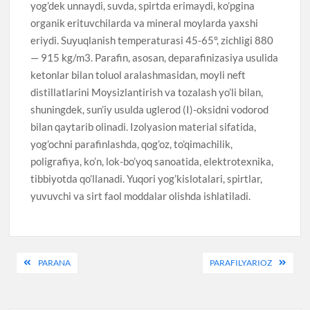
yog’dek unnaydi, suvda, spirtda erimaydi, ko’pgina
organik erituvchilarda va mineral moylarda yaxshi
eriydi. Suyuqlanish temperaturasi 45-65°, zichligi 880
— 915 kg/m3. Parafin, asosan, deparafinizasiya usulida
ketonlar bilan toluol aralashmasidan, moyli neft
distillatlarini Moysizlantirish va tozalash yo’li bilan,
shuningdek, sun’iy usulda uglerod (I)-oksidni vodorod
bilan qaytarib olinadi. Izolyasion material sifatida,
yog’ochni parafinlashda, qog’oz, to’qimachilik,
poligrafiya, ko’n, lok-bo’yoq sanoatida, elektrotexnika,
tibbiyotda qo’llanadi. Yuqori yog’kislotalari, spirtlar,
yuvuvchi va sirt faol moddalar olishda ishlatiladi.
Post
PARANA
PARAFILYARIOZ
menyusi