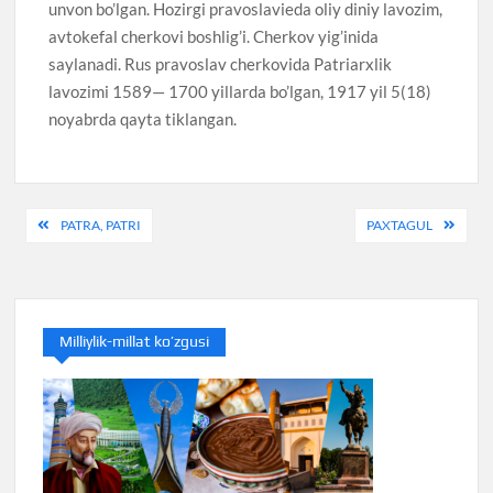
unvon bo’lgan. Hozirgi pravoslavieda oliy diniy lavozim,
avtokefal cherkovi boshlig’i. Cherkov yig’inida
saylanadi. Rus pravoslav cherkovida Patriarxlik
lavozimi 1589— 1700 yillarda bo’lgan, 1917 yil 5(18)
noyabrda qayta tiklangan.
Post
PATRA, PATRI
PAXTAGUL
menyusi
Milliylik-millat ko’zgusi