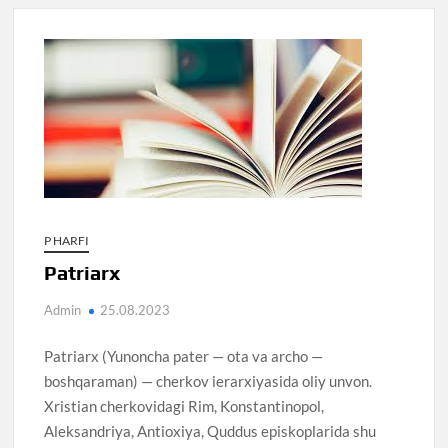
P HARFI
Patriarx
Admin
25.08.2023
Patriarx (Yunoncha pater — ota va archo —
boshqaraman) — cherkov ierarxiyasida oliy unvon.
Xristian cherkovidagi Rim, Konstantinopol,
Aleksandriya, Antioxiya, Quddus episkoplarida shu