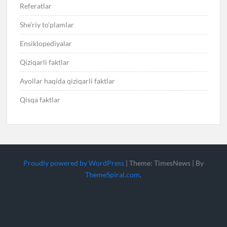
Referatlar
She’riy to’plamlar
Ensiklopediyalar
Qiziqarli faktlar
Ayollar haqida qiziqarli faktlar
Qisqa faktlar
Proudly powered by WordPress
|
Theme: TimesNews
|
By
ThemeSpiral.com
.