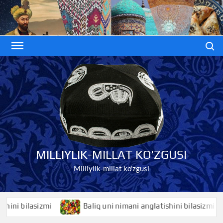
Skip
to
content
Search
MILLIYLIK-MILLAT KO'ZGUSI
Milliylik-millat ko'zgusi
 bilasizmi
Baliq uni nimani anglatishini bilasizmi