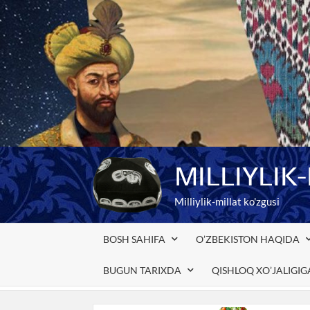
Skip
to
content
MILLIYLIK
Milliylik-millat ko'zgusi
BOSH SAHIFA
O’ZBEKISTON HAQIDA
BUGUN TARIXDA
QISHLOQ XO’JALIGI