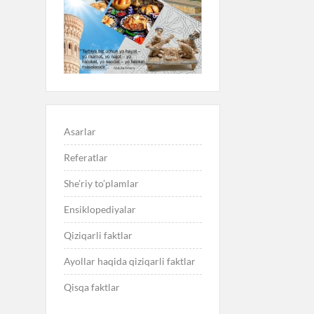
Asarlar
Referatlar
She’riy to’plamlar
Ensiklopediyalar
Qiziqarli faktlar
Ayollar haqida qiziqarli faktlar
Qisqa faktlar