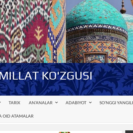
-MILLAT KO'ZGUSI
TARIX
AN’ANALAR
ADABIYOT
SO’NGGI YANGIL
GA OID ATAMALAR