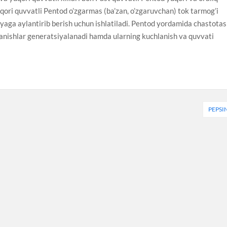
Yuqori quvvatli Pentod o’zgarmas (ba’zan, o’zgaruvchan) tok tarmog’i
iyaga aylantirib berish uchun ishlatiladi. Pentod yordamida chastotas
ranishlar generatsiyalanadi hamda ularning kuchlanish va quvvati
PEPSI