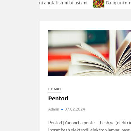
liqchi nimani anglatishini bilasizmi
Baliq uni nimani angl
P HARFI
Pentod
Admin
07.02.2024
Pentod [Yunoncha pente — besh va (elektr)o
iborat besh elektrodli elektron lampa; past 