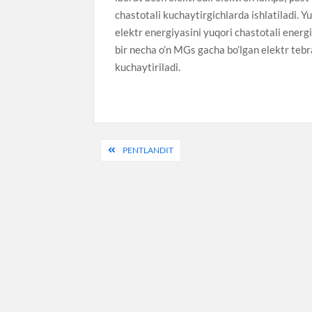
chastotali kuchaytirgichlarda ishlatiladi. 
elektr energiyasini yuqori chastotali energ
bir necha o’n MGs gacha bo’lgan elektr teb
kuchaytiriladi.
Post
PENTLANDIT
menyusi