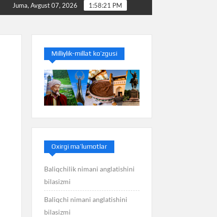
i
Baliq nimani anglatishini bilasizmi
Balans nima
Juma, Avgust 07, 2026
1:58:22 PM
Milliylik-millat ko’zgusi
Oxirgi ma’lumotlar
Baliqchilik nimani anglatishini
bilasizmi
Baliqchi nimani anglatishini
bilasizmi