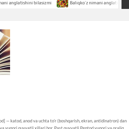
atishini bilasizmi
Baliqko’z nimani anglatishini bilasizm
d] — katod, anod va uchta to’r (boshqarish, ekran, antidinatron) dan
va yuqori quvvatli xillari bor. Past quvvatli Pentod yuqori va oraliq