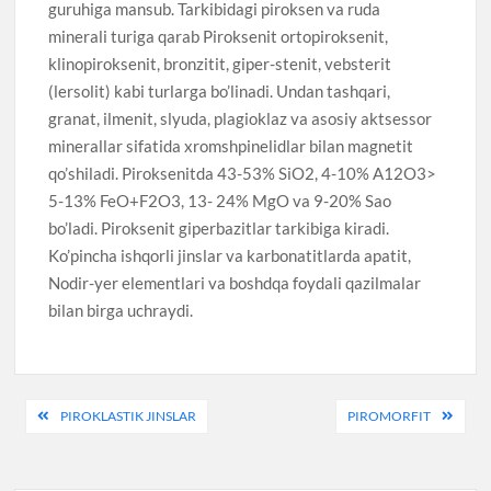
guruhiga mansub. Tarkibidagi piroksen va ruda
minerali turiga qarab Piroksenit ortopiroksenit,
klinopiroksenit, bronzitit, giper-stenit, vebsterit
(lersolit) kabi turlarga bo’linadi. Undan tashqari,
granat, ilmenit, slyuda, plagioklaz va asosiy aktsessor
minerallar sifatida xromshpinelidlar bilan magnetit
qo’shiladi. Piroksenitda 43-53% SiO2, 4-10% A12O3>
5-13% FeO+F2O3, 13- 24% MgO va 9-20% Sao
bo’ladi. Piroksenit giperbazitlar tarkibiga kiradi.
Ko’pincha ishqorli jinslar va karbonatitlarda apatit,
Nodir-yer elementlari va boshdqa foydali qazilmalar
bilan birga uchraydi.
Post
PIROKLASTIK JINSLAR
PIROMORFIT
menyusi