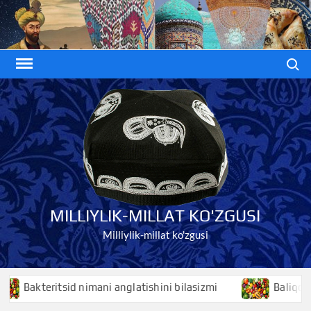
Skip
to
content
Search
MILLIYLIK-MILLAT KO'ZGUSI
Milliylik-millat ko'zgusi
Bakteritsid nimani anglatishini bilasizmi
Baliqchilik n