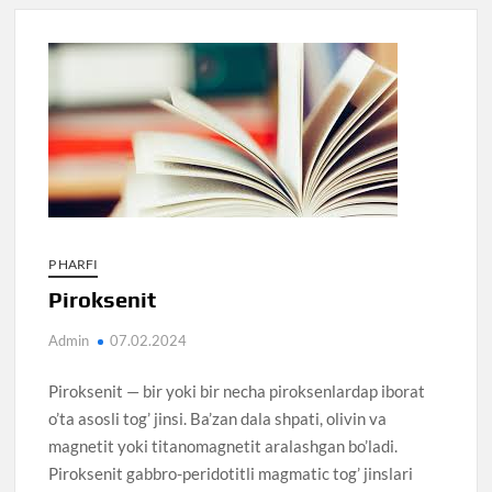
P HARFI
Piroksenit
Admin
07.02.2024
Piroksenit — bir yoki bir necha piroksenlardap iborat
o’ta asosli tog’ jinsi. Ba’zan dala shpati, olivin va
magnetit yoki titanomagnetit aralashgan bo’ladi.
Piroksenit gabbro-peridotitli magmatic tog’ jinslari