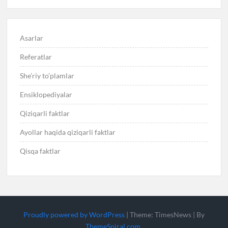
Asarlar
Referatlar
She’riy to’plamlar
Ensiklopediyalar
Qiziqarli faktlar
Ayollar haqida qiziqarli faktlar
Qisqa faktlar
Proudly powered by WordPress
|
Theme: TimesNews
|
By
ThemeSpiral.com
.