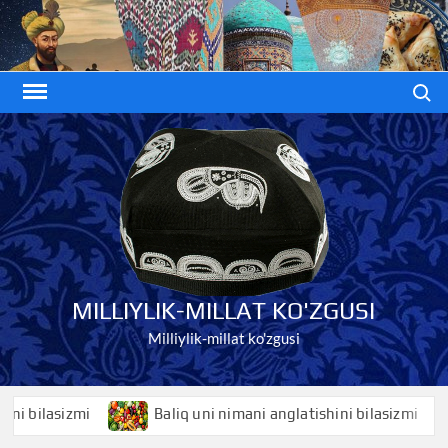
Skip
to
content
Search
MILLIYLIK-MILLAT KO'ZGUSI
Milliylik-millat ko'zgusi
ilasizmi
Baliq uni nimani anglatishini bilasizmi