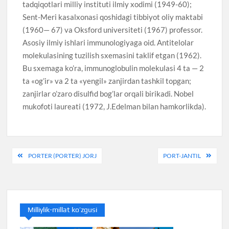
tadqiqotlari milliy instituti ilmiy xodimi (1949-60);
Sent-Meri kasalxonasi qoshidagi tibbiyot oliy maktabi
(1960— 67) va Oksford universiteti (1967) professor.
Asosiy ilmiy ishlari immunologiyaga oid. Antitelolar
molekulasining tuzilish sxemasini taklif etgan (1962).
Bu sxemaga ko’ra, immunoglobulin molekulasi 4 ta — 2
ta «og’ir» va 2 ta «yengil» zanjirdan tashkil topgan;
zanjirlar o’zaro disulfid bog’lar orqali birikadi. Nobel
mukofoti laureati (1972, J.Edelman bilan hamkorlikda).
Post
PORTER (PORTER) JORJ
PORT-JANTIL
menyusi
Milliylik-millat ko’zgusi