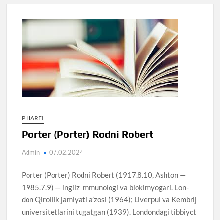
P HARFI
Porter (Porter) Rodni Robert
Admin
07.02.2024
Porter (Porter) Rodni Robert (1917.8.10, Ashton —
1985.7.9) — ingliz immunologi va biokimyogari. Lon-
don Qirollik jamiyati a’zosi (1964); Liverpul va Kembrij
universitetlarini tugatgan (1939). Londondagi tibbiyot