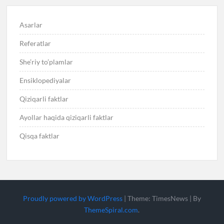
Asarlar
Referatlar
She’riy to’plamlar
Ensiklopediyalar
Qiziqarli faktlar
Ayollar haqida qiziqarli faktlar
Qisqa faktlar
Proudly powered by WordPress
|
Theme: TimesNews
|
By
ThemeSpiral.com
.