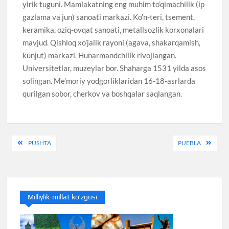
yirik tuguni. Mamlakatning eng muhim to’qimachilik (ip
gazlama va jun) sanoati markazi. Ko’n-teri, tsement,
keramika, oziq-ovqat sanoati, metallsozlik korxonalari
mavjud. Qishloq xo’jalik rayoni (agava, shakarqamish,
kunjut) markazi. Hunarmandchilik rivojlangan.
Universitetlar, muzeylar bor. Shaharga 1531 yilda asos
solingan. Me’moriy yodgorliklaridan 16-18-asrlarda
qurilgan sobor, cherkov va boshqalar saqlangan.
Post
PUSHTA
PUEBLA
menyusi
Milliylik-millat ko’zgusi