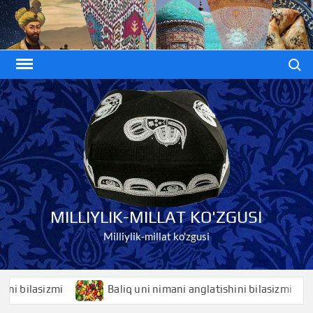
Skip
to
content
Search
MILLIYLIK-MILLAT KO'ZGUSI
Milliylik-millat ko'zgusi
ilasizmi
Baliq uni nimani anglatishini bilasizmi