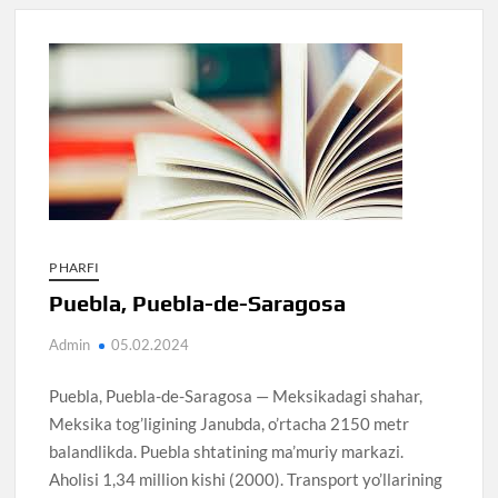
P HARFI
Puebla, Puebla-de-Saragosa
Admin
05.02.2024
Puebla, Puebla-de-Saragosa — Meksikadagi shahar,
Meksika tog’ligining Janubda, o’rtacha 2150 metr
balandlikda. Puebla shtatining ma’muriy markazi.
Aholisi 1,34 million kishi (2000). Transport yo’llarining