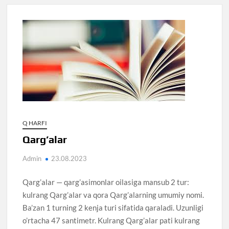
Q HARFI
Qarg’alar
Admin
23.08.2023
Qarg’alar — qarg’asimonlar oilasiga mansub 2 tur:
kulrang Qarg’alar va qora Qarg’alarning umumiy nomi.
Ba’zan 1 turning 2 kenja turi sifatida qaraladi. Uzunligi
o’rtacha 47 santimetr. Kulrang Qarg’alar pati kulrang