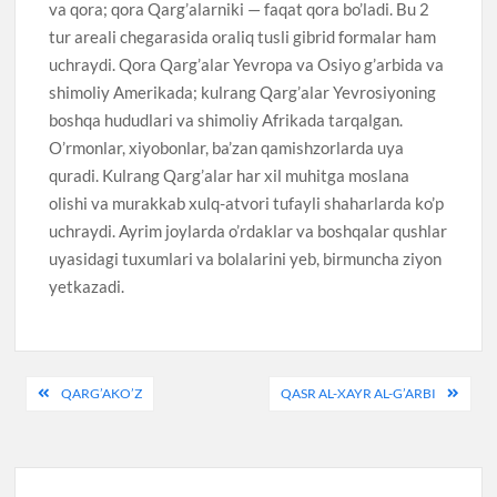
va qora; qora Qarg’alarniki — faqat qora bo’ladi. Bu 2
tur areali chegarasida oraliq tusli gibrid formalar ham
uchraydi. Qora Qarg’alar Yevropa va Osiyo g’arbida va
shimoliy Amerikada; kulrang Qarg’alar Yevrosiyoning
boshqa hududlari va shimoliy Afrikada tarqalgan.
O’rmonlar, xiyobonlar, ba’zan qamishzorlarda uya
quradi. Kulrang Qarg’alar har xil muhitga moslana
olishi va murakkab xulq-atvori tufayli shaharlarda ko’p
uchraydi. Ayrim joylarda o’rdaklar va boshqalar qushlar
uyasidagi tuxumlari va bolalarini yeb, birmuncha ziyon
yetkazadi.
Post
QARG’AKO’Z
QASR AL-XAYR AL-G’ARBI
menyusi