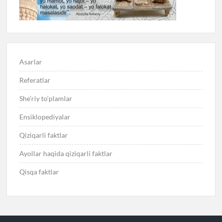
Asarlar
Referatlar
She’riy to’plamlar
Ensiklopediyalar
Qiziqarli faktlar
Ayollar haqida qiziqarli faktlar
Qisqa faktlar