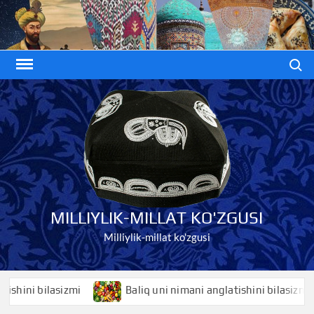
Skip
to
content
Search
MILLIYLIK-MILLAT KO'ZGUSI
Milliylik-millat ko'zgusi
ni bilasizmi
Baliq uni nimani anglatishini bilasizmi