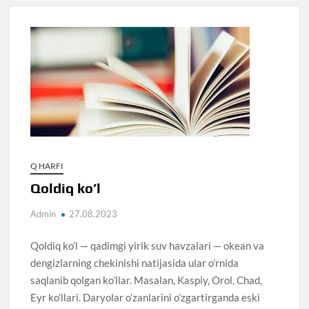
Q HARFI
Qoldiq ko’l
Admin
27.08.2023
Qoldiq ko’l — qadimgi yirik suv havzalari — okean va
dengizlarning chekinishi natijasida ular o’rnida
saqlanib qolgan ko’llar. Masalan, Kaspiy, Orol, Chad,
Eyr ko’llari. Daryolar o’zanlarini o’zgartirganda eski