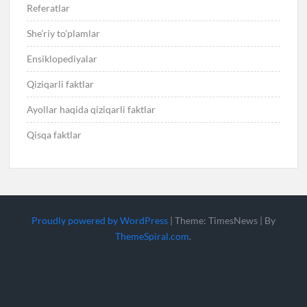
Referatlar
She’riy to’plamlar
Ensiklopediyalar
Qiziqarli faktlar
Ayollar haqida qiziqarli faktlar
Qisqa faktlar
Proudly powered by WordPress
|
Theme: TimesNews
|
By
ThemeSpiral.com
.