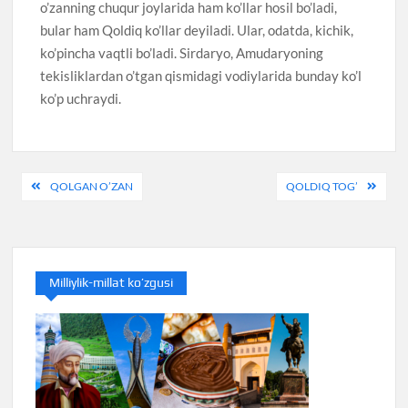
o’zanning chuqur joylarida ham ko’llar hosil bo’ladi,
bular ham Qoldiq ko’llar deyiladi. Ular, odatda, kichik,
ko’pincha vaqtli bo’ladi. Sirdaryo, Amudaryoning
tekisliklardan o’tgan qismidagi vodiylarida bunday ko’l
ko’p uchraydi.
Post
QOLGAN O’ZAN
QOLDIQ TOG’
menyusi
Milliylik-millat ko’zgusi