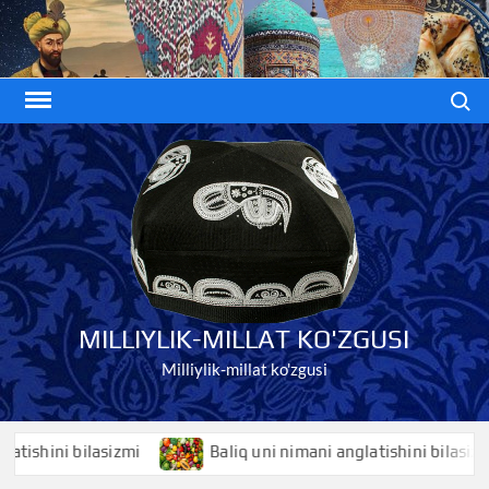
Skip
to
content
Search
MILLIYLIK-MILLAT KO'ZGUSI
Milliylik-millat ko'zgusi
hini bilasizmi
Baliq uni nimani anglatishini bilasizmi