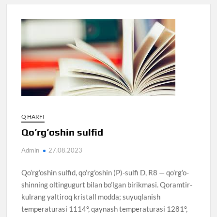
Q HARFI
Qo’rg’oshin sulfid
Admin
27.08.2023
Qo’rg’oshin sulfid, qo’rg’oshin (P)-sulfi D, R8 — qo’rg’o-
shinning oltingugurt bilan bo’lgan birikmasi. Qoramtir-
kulrang yaltiroq kristall modda; suyuqlanish
temperaturasi 1114°, qaynash temperaturasi 1281°,