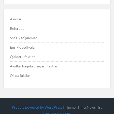
Asarlar
Referatlar
She’riy to’plamlar
Ensiklopediyalar
Qiziqarli faktlar
Ayollar haqida qiziqarli faktlar
Qisqa faktlar
Proudly powered by WordPress
|
Theme: TimesNews
|
By
ThemeSpiral.com
.