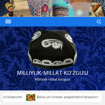
Skip
to
content
Search
MILLIYLIK-MILLAT KO'ZGUSI
Milliylik-millat ko'zgusi
bilasizmi
Baliq uni nimani anglatishini bilasizmi