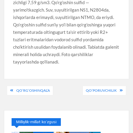
zichligi 7,59 g/sm3. Qo’rg’oshin sulfid —
yarimo’tkazgich. Suv, suyultirilgan NS1, N2804da,
ishqorlarda erimaydi, suyultirilgan NTMO, da eriydi.
Qo’rg’oshin sulfid sun’iy yo’l bilan qo’rg’oshinga yuqori
temperaturada oltingugurt ta’sir ettirib yoki R2+
tuzlari eritmalaridan vodorod sulfid yordamida
cho’ktirish usulidan foydalanib olinadi. Tabiatda galenit
minerali holida uchraydi. Foto qarshiliklar
tayyorlashda qo’llanadi.
Post
QO’RG’OSHINQAL’A
QO’PORUVCHILIK
menyusi
Milliylik-millat ko’zgusi