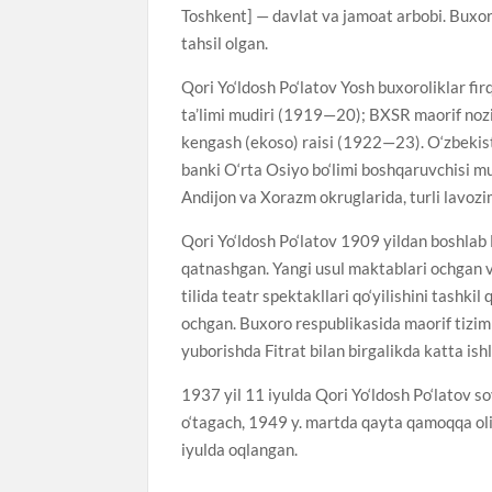
Toshkent] — davlat va jamoat arbobi. Buxo
tahsil olgan.
Qori Yo‘ldosh Po‘latov Yosh buxoroliklar fir
ta’limi mudiri (1919—20); BXSR maorif nozir
kengash (ekoso) raisi (1922—23). O‘zbekis
banki O‘rta Osiyo bo‘limi boshqaruvchisi m
Andijon va Xorazm okruglarida, turli lavoz
Qori Yo‘ldosh Po‘latov 1909 yildan boshlab 
qatnashgan. Yangi usul maktablari ochgan va
tilida teatr spektakllari qo‘yilishini tashk
ochgan. Buxoro respublikasida maorif tizimi
yuborishda Fitrat bilan birgalikda katta ish
1937 yil 11 iyulda Qori Yo‘ldosh Po‘latov s
o‘tagach, 1949 y. martda qayta qamoqqa oling
iyulda oqlangan.