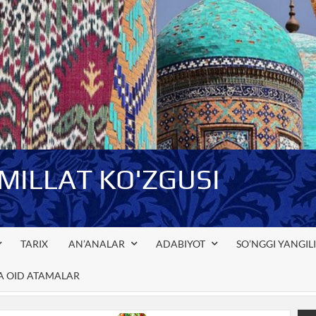
-MILLAT KO'ZGUSI
TARIX
AN’ANALAR
ADABIYOT
SO’NGGI YANGIL
GA OID ATAMALAR