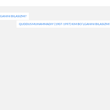
ANINI BILASIZMI?
QUDDUS MUHAMMADIY (1907-1997) KIM BO’LGANINI BILASIZMI