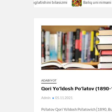
i nimani anglatishini bilasizmi
Baliq uni nimani anglatis
ADABIYOT
Qori Yo‘ldosh Po‘latov (1890-
Admin
05.11.2021
Po‘latov Qori Yo‘ldosh Po‘latovich [1890, B