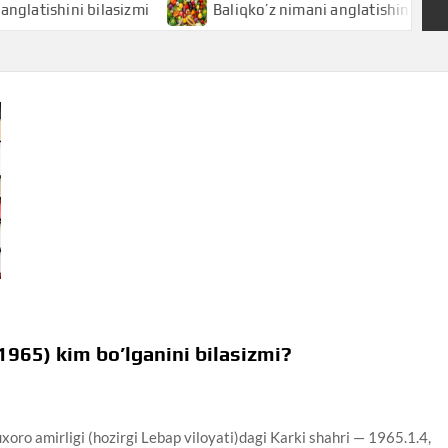
hini bilasizmi
Baliqko’z nimani anglatishini bilasizmi
1965) kim bo’lganini bilasizmi?
uxoro amirligi (hozirgi Lebap viloyati)dagi Karki shahri — 1965.1.4,