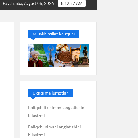
Baliq nimani anglatishini bilasizmi
Balans nimani an
Payshanba, Avgust 06, 2026
8:12:38 AM
Milliylik-millat ko’zgusi
Oxirgi ma’lumotlar
Baliqchilik nimani anglatishini
bilasizmi
Baliqchi nimani anglatishini
bilasizmi