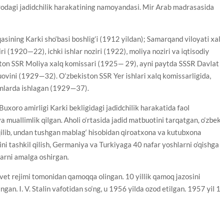
rodagi jadidchilik harakatining namoyandasi. Mir Arab madrasasida
qasining Karki sho‘basi boshlig‘i (1912 yildan); Samarqand viloyati xa
i (1920—22), ichki ishlar noziri (1922), moliya noziri va iqtisodiy
ton SSR Moliya xalq komissari (1925— 29), ayni paytda SSSR Davlat
uovini (1929—32). O‘zbekiston SSR Yer ishlari xalq komissarligida,
imlarda ishlagan (1929—37).
Buxoro amirligi Karki bekligidagi jadidchilik harakatida faol
 muallimlik qilgan. Aholi o‘rtasida jadid matbuotini tarqatgan, o‘zbe
il qilib, undan tushgan mablag‘ hisobidan qiroatxona va kutubxona
ni tashkil qilish, Germaniya va Turkiyaga 40 nafar yoshlarni o‘qishga
larni amalga oshirgan.
ovet rejimi tomonidan qamoqqa olingan. 10 yillik qamoq jazosini
an. I. V. Stalin vafotidan so‘ng, u 1956 yilda ozod etilgan. 1957 yil 