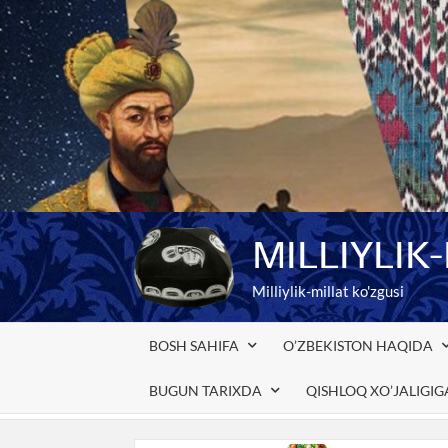
Skip
to
content
MILLIYLIK
Milliylik-millat ko'zgusi
BOSH SAHIFA
O’ZBEKISTON HAQIDA
BUGUN TARIXDA
QISHLOQ XO’JALIGI