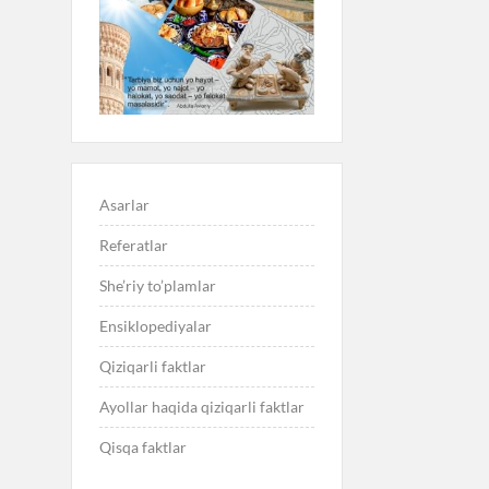
Asarlar
Referatlar
She’riy to’plamlar
Ensiklopediyalar
Qiziqarli faktlar
Ayollar haqida qiziqarli faktlar
Qisqa faktlar