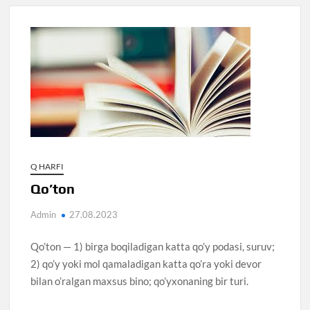
Q HARFI
Qo’ton
Admin
27.08.2023
Qo’ton — 1) birga boqiladigan katta qo’y podasi, suruv;
2) qo’y yoki mol qamaladigan katta qo’ra yoki devor
bilan o’ralgan maxsus bino; qo’yxonaning bir turi.