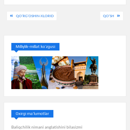
Post
QO’RG’OSHIN-XLORID
QO’SH
menyusi
Milliylik-millat ko’zgusi
Oxirgi ma’lumotlar
Baliqchilik nimani anglatishini bilasizmi