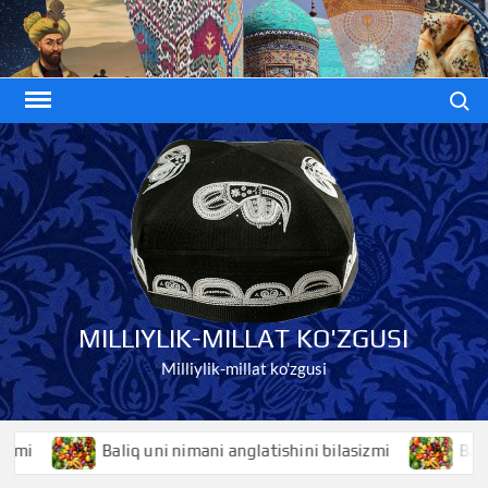
Skip
to
content
Search
MILLIYLIK-MILLAT KO'ZGUSI
Milliylik-millat ko'zgusi
Baliq uni nimani anglatishini bilasizmi
Baliqko’z