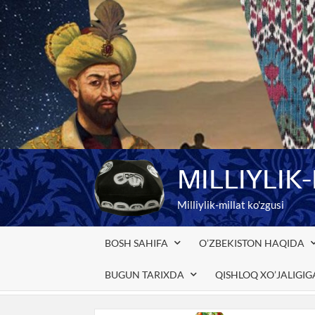
Skip
to
content
MILLIYLIK
Milliylik-millat ko'zgusi
BOSH SAHIFA
O’ZBEKISTON HAQIDA
BUGUN TARIXDA
QISHLOQ XO’JALIGI