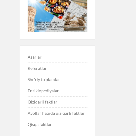
Asarlar
Referatlar
She’riy to’plamlar
Ensiklopediyalar
Qiziqarli faktlar
Ayollar haqida qiziqarli faktlar
Qisqa faktlar