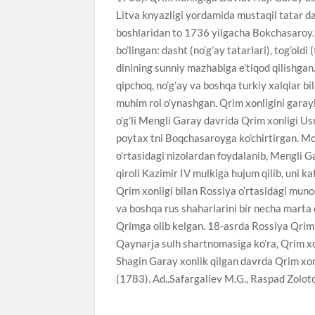
Litva knyazligi yordamida mustaqil tatar d
boshlaridan to 1736 yilgacha Bokchasaroy. 
bo’lingan: dasht (no’g’ay tatarlari), tog’oldi
dinining sunniy mazhabiga e’tiqod qilishgan.
qipchoq, no’g’ay va boshqa turkiy xalqlar bil
muhim rol o’ynashgan. Qrim xonligini garay
o’g’li Mengli Garay davrida Qrim xonligi U
poytax tni Boqchasaroyga ko’chirtirgan. Mos
o’rtasidagi nizolardan foydalanib, Mengli Ga
qiroli Kazimir IV mulkiga hujum qilib, uni 
Qrim xonligi bilan Rossiya o’rtasidagi mun
va boshqa rus shaharlarini bir necha marta 
Qrimga olib kelgan. 18-asrda Rossiya Qrimn
Qaynarja sulh shartnomasiga ko’ra, Qrim xon
Shagin Garay xonlik qilgan davrda Qrim xonl
(1783). Ad..Safargaliev M.G., Raspad Zolot