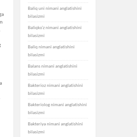
Baliq uni nimani anglatishini
ga
bilasizmi
om
Baliqko’z nimani anglatishini
,
bilasizmi
)
g
Baliq nimani anglatishini
bilasizmi
Balans nimani anglatishini
bilasizmi
la
Bakterioz nimani anglatishini
bilasizmi
-
Bakteriolog nimani anglatishini
bilasizmi
Bakteriya nimani anglatishini
bilasizmi