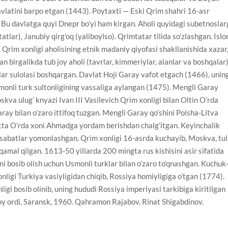
avlatini barpo etgan (1443). Poytaxti — Eski Qrim shahri 16-asr
Bu davlatga quyi Dnepr bo’yi ham kirgan. Aholi quyidagi subetnoslar
 (tatlar), Janubiy qirg’oq (yaliboylso). Qrimtatar tilida so’zlashgan. Isl
 Qrim xonligi aholisining etnik madaniy qiyofasi shakllanishida xazar
an birgalikda tub joy aholi (tavrlar, kimmeriylar, alanlar va boshqalar
lar sulolasi boshqargan. Davlat Hoji Garay vafot etgach (1466), unin
smonli turk sultonligining vassaliga aylangan (1475). Mengli Garay
kva ulug’ knyazi Ivan III Vasilevich Qrim xonligi bilan Oltin O’rda
ray bilan o’zaro ittifoq tuzgan. Mengli Garay qo’shini Polsha-Litva
katta O’rda xoni Ahmadga yordam berishdan chalg’itgan. Keyinchalik
osabatlar yomonlashgan. Qrim xonligi 16-asrda kuchayib, Moskva, tu
qamal qilgan. 1613-50 yillarda 200 mingta rus kishisini asir sifatida
i bosib olish uchun Usmonli turklar bilan o’zaro to’qnashgan. Kuchuk
ligi Turkiya vasiyligidan chiqib, Rossiya homiyligiga o’tgan (1774).
igi bosib olinib, uning hududi Rossiya imperiyasi tarkibiga kiritilgan
oy ordi, Saransk, 1960. Qahramon Rajabov, Rinat Shigabdinov.