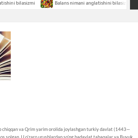
ilasizmi
Balans nimani anglatishini bilasizmi
Ba
lib chiqqan va Qrim yarim orolida joylashgan turkiy davlat (1443—
os solgan. U o’zaro urushlardan so’ng badavlat tabaqalar va Buyuk