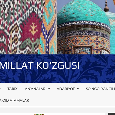
-MILLAT KO'ZGUSI
TARIX
AN’ANALAR
ADABIYOT
SO’NGGI YANGIL
GA OID ATAMALAR