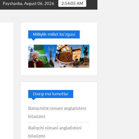
kterioz nimani anglatishini bilasizmi
Bakteriolog nimani 
Payshanba, Avgust 06, 2026
2:54:06 AM
Milliylik-millat ko’zgusi
Oxirgi ma’lumotlar
Baliqchilik nimani anglatishini
bilasizmi
Baliqchi nimani anglatishini
bilasizmi