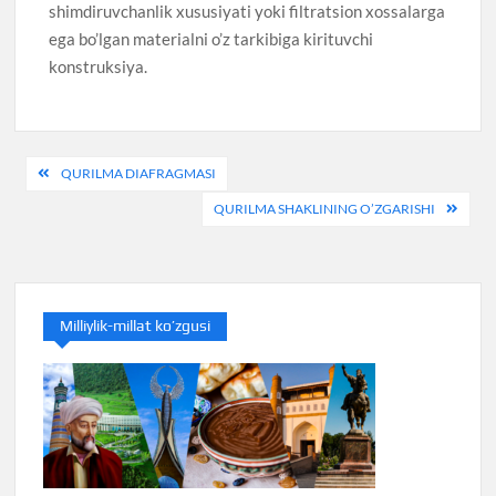
shimdiruvchanlik xususiyati yoki filtratsion xossalarga
ega bo’lgan materialni o’z tarkibiga kirituvchi
konstruksiya.
Post
QURILMA DIAFRAGMASI
menyusi
QURILMA SHAKLINING O’ZGARISHI
Milliylik-millat ko’zgusi