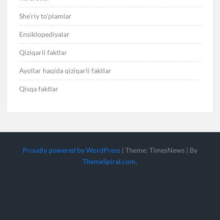
She’riy to’plamlar
Ensiklopediyalar
Qiziqarli faktlar
Ayollar haqida qiziqarli faktlar
Qisqa faktlar
Proudly powered by WordPress
|
Theme: TimesNews
|
By
ThemeSpiral.com
.