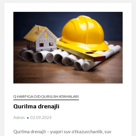
Q HARFIGA OID QURILISH ATAMALARI
Qurilma drenajli
Admin
02.09.2024
Qurilma drenajli – yuqori suv o’tkazuvchanlik, suv