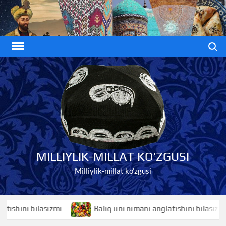
Skip
to
content
Search
MILLIYLIK-MILLAT KO'ZGUSI
Milliylik-millat ko'zgusi
hini bilasizmi
Baliq uni nimani anglatishini bilasizmi